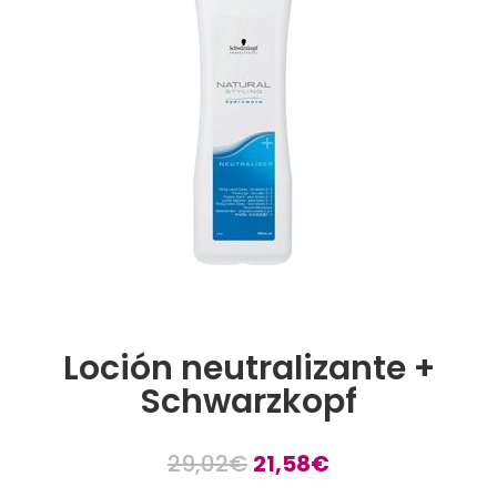
Loción neutralizante +
Schwarzkopf
El
El
29,02
€
21,58
€
precio
precio