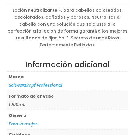
original
actual
Loción neutralizante +, para cabellos coloreados,
era:
es:
decolorados, dañados y porosos. Neutralizar el
29,02€.
21,58€.
cabello con una solución que se ajuste a la
perfección a la loción de forma garantiza los mejores
resultados de fijación. El Secreto de unos Rizos
Perfectamente Definidos.
Información adicional
Marca
Schwarzkopf Professional
Formato de envase
1000ml.
Género
Para la mujer
Catálogo