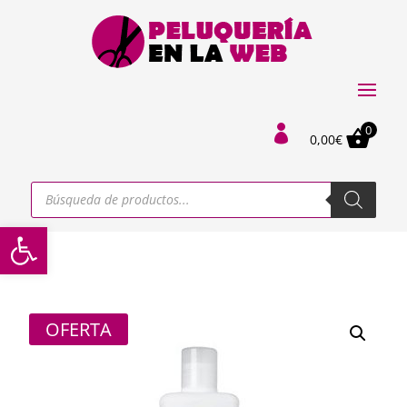
0

0,00
€
Búsqueda
de
productos
Abrir barra de herramientas
OFERTA