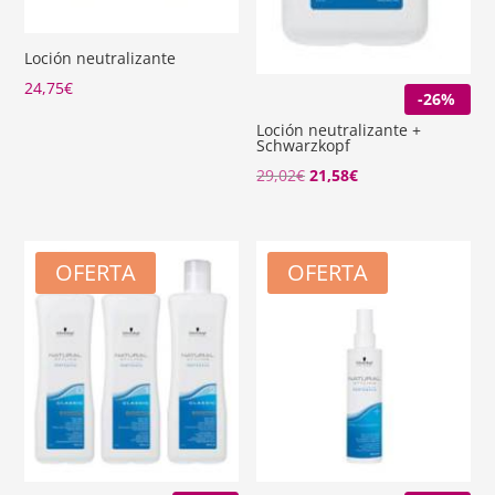
Loción neutralizante
24,75
€
-26%
Loción neutralizante +
Schwarzkopf
El
El
29,02
€
21,58
€
precio
precio
original
actual
era:
es:
OFERTA
OFERTA
29,02€.
21,58€.