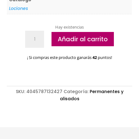
Lociones
Hay existencias
Loción
Añadir al carrito
neutralizante
+
Schwarzkopf
¡ Si compras este producto ganarás
42
puntos!
cantidad
SKU:
4045787132427
Categoría:
Permanentes y
alisados