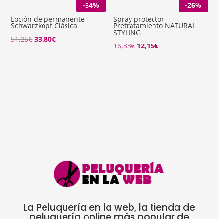
-34%
-26%
Loción de permanente
Spray protector
Schwarzkopf Clásica
Pretratamiento NATURAL
STYLING
El
El
51,25
€
33,80
€
El
El
16,33
€
12,15
€
precio
precio
precio
precio
original
actual
original
actual
era:
es:
era:
es:
51,25€.
33,80€.
16,33€.
12,15€.
La Peluquería en la web, la tienda de
peluquería online más popular de