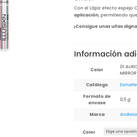
Con el Lápiz efecto espejo 
aplicación
, permitiendo qu
¡Consigue unas uñas digna
Información adi
01 AUR
Color
MIRROR 
Catálogo
Esmalte
Formato de
0,5 g
envase
Marca
Andreia
Color