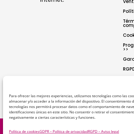
Vent
Polí
Térm
com
Cook
Prog
>>
Gar
RGPD
Polí
Decl
Para ofrecer las mejores experiencias, utilizamos tecnologías como las co
almacenar y/o acceder a la información del dispositivo. El consentimiento 
tecnologías nos permitirá procesar datos como el comportamiento de nave
identificaciones únicas en este sitio. No consentir o retirar el consentimien
negativamente a ciertas características y funciones.
1
Política de cookies
GDPR – Política de privacidad
RGPD – Aviso legal