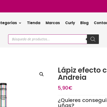
tegorías
Tienda
Marcas
Curly
Blog
Conta
Búsqueda
de
productos
Lápiz efecto
Andreia
5,90
€
¿Quieres consegui
uñas?