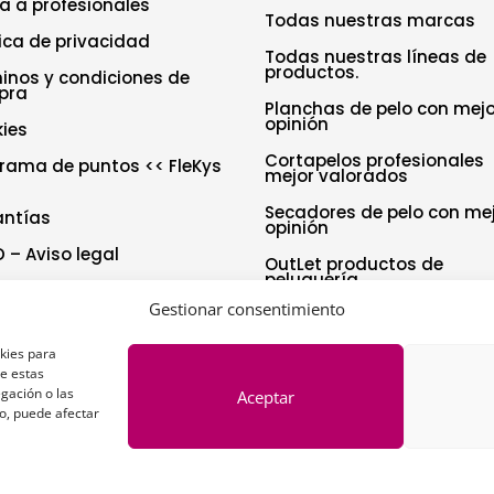
a a profesionales
Todas nuestras marcas
tica de privacidad
Todas nuestras líneas de
productos.
inos y condiciones de
pra
Planchas de pelo con mejo
opinión
ies
Cortapelos profesionales
rama de puntos << FleKys
mejor valorados
Secadores de pelo con me
antías
opinión
 – Aviso legal
OutLet productos de
peluquería
tica de cookies (UE)
Gestionar consentimiento
aración de accesibilidad
okies para
de estas
gación o las
Aceptar
to, puede afectar
Copyright © 2026 | La Peluquería en la Web