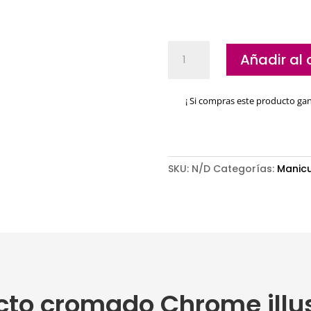
Lápiz
Añadir al 
efecto
cromado
Chrome
¡ Si compras este producto ga
illusion
Andreia
cantidad
SKU:
N/D
Categorías:
Manic
ecto cromado Chrome illu