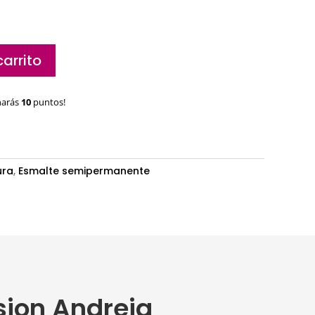
carrito
narás
10
puntos!
ura
,
Esmalte semipermanente
sion Andreia