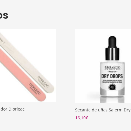
os
idor D´orleac
Secante de uñas Salerm Dry
16,10
€