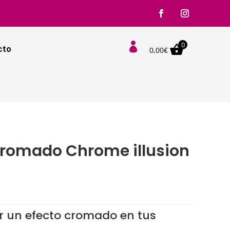
0

cto
0,00
€
 cromado Chrome illusion
r un efecto cromado en tus