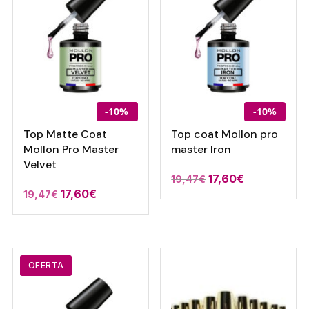
-10%
-10%
Top Matte Coat
Top coat Mollon pro
Mollon Pro Master
master Iron
Velvet
El
El
17,60
€
19,47
€
El
El
17,60
€
19,47
€
precio
precio
precio
precio
original
actual
original
actual
era:
es:
era:
es:
19,47€.
17,60€.
19,47€.
17,60€.
OFERTA