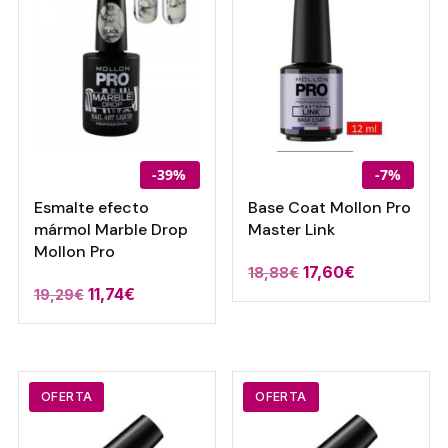
-39%
-7%
Esmalte efecto
Base Coat Mollon Pro
mármol Marble Drop
Master Link
Mollon Pro
El
El
17,60
€
18,88
€
El
El
11,74
€
19,29
€
precio
precio
precio
precio
original
actual
original
actual
era:
es:
era:
es:
18,88€.
17,60€.
19,29€.
11,74€.
OFERTA
OFERTA