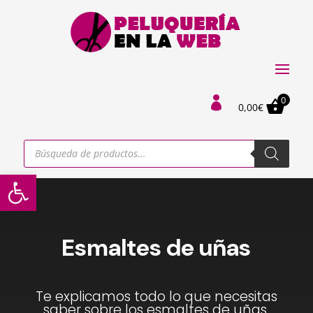
0

0,00
€
Búsqueda
de
productos
Abrir barra de herramientas
Esmaltes de uñas
Te explicamos todo lo que necesitas
saber sobre los esmaltes de uñas,