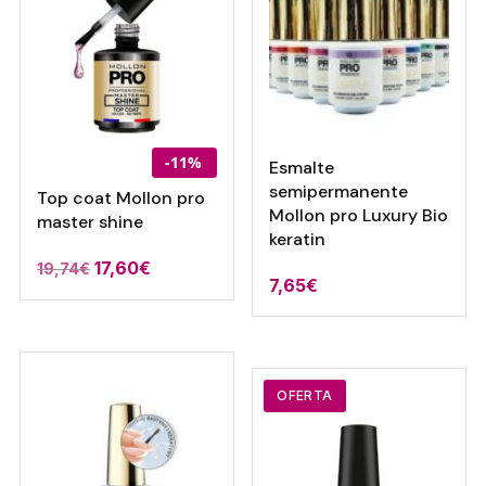
-11%
Esmalte
semipermanente
Top coat Mollon pro
Mollon pro Luxury Bio
master shine
keratin
El
El
17,60
€
19,74
€
7,65
€
precio
precio
original
actual
era:
es:
19,74€.
17,60€.
OFERTA