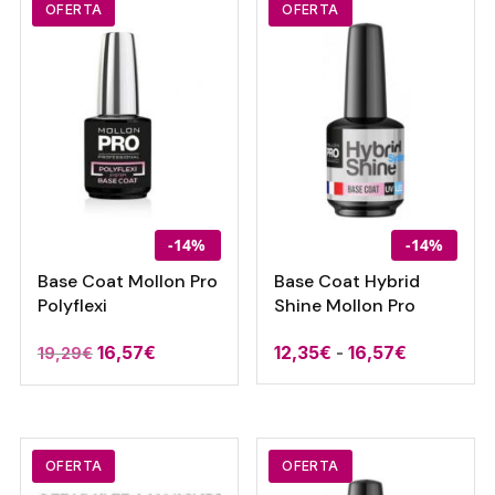
19,29€.
15,74€.
OFERTA
OFERTA
-14%
-14%
Base Coat Mollon Pro
Base Coat Hybrid
Polyflexi
Shine Mollon Pro
El
El
Rango
16,57
€
12,35
€
-
16,57
€
19,29
€
precio
precio
de
original
actual
precios:
era:
es:
desde
19,29€.
16,57€.
12,35€
OFERTA
OFERTA