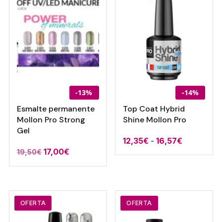
hasta
16,57€
-13%
-14%
Esmalte permanente
Top Coat Hybrid
Mollon Pro Strong
Shine Mollon Pro
Gel
Rango
12,35
€
-
16,57
€
El
El
17,00
€
19,50
€
de
precio
precio
precios:
original
actual
desde
era:
es:
12,35€
19,50€.
17,00€.
OFERTA
OFERTA
hasta
16,57€