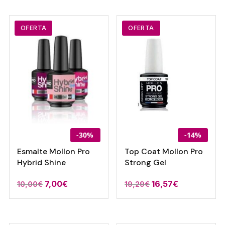
original
actual
original
actual
era:
es:
era:
es:
19,60€.
15,12€.
19,60€.
15,12€.
OFERTA
OFERTA
-30%
-14%
Esmalte Mollon Pro
Top Coat Mollon Pro
Hybrid Shine
Strong Gel
El
El
El
El
7,00
€
16,57
€
10,00
€
19,29
€
precio
precio
precio
precio
original
actual
original
actual
era:
es:
era:
es: