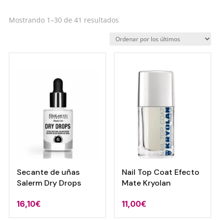
Ordenado
Mostrando 1–30 de 41 resultados
por
los
últimos
Secante de uñas
Nail Top Coat Efecto
Salerm Dry Drops
Mate Kryolan
16,10
€
11,00
€