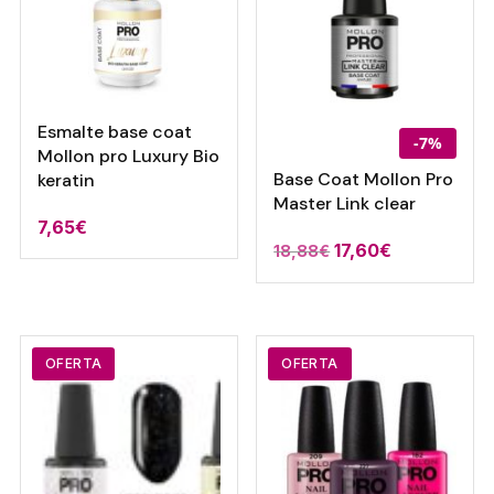
Esmalte base coat
-7%
Mollon pro Luxury Bio
Base Coat Mollon Pro
keratin
Master Link clear
7,65
€
El
El
17,60
€
18,88
€
precio
precio
original
actual
era:
es:
18,88€.
17,60€.
OFERTA
OFERTA