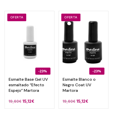
OFERTA
OFERTA
-23%
-23%
Esmalte Base Gel UV
Esmalte Blanco o
esmaltado “Efecto
Negro Coat UV
Espejo” Martora
Martora
El
El
El
El
15,12
€
15,12
€
19,60
€
19,60
€
precio
precio
precio
precio