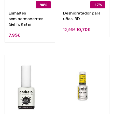
-90%
-17%
Esmaltes
Deshidratador para
semipermanentes
uñas IBD
Gelfix Katai
El
El
10,70
€
12,95
€
7,95
€
precio
precio
original
actual
era:
es:
12,95€.
10,70€.