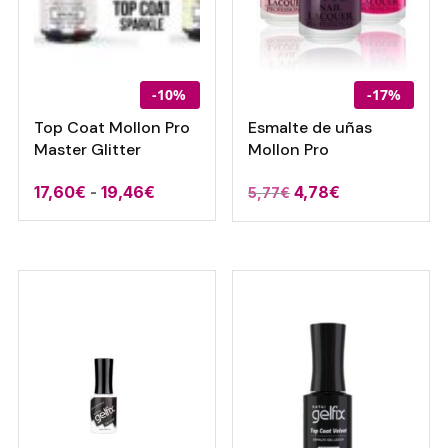
-10%
-17%
Top Coat Mollon Pro
Esmalte de uñas
Master Glitter
Mollon Pro
Rango
El
El
17,60
€
-
19,46
€
4,78
€
5,77
€
de
precio
precio
precios:
original
actual
desde
era:
es:
17,60€
5,77€.
4,78€.
hasta
19,46€