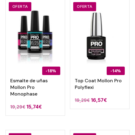
10,00€.
7,00€.
19,29€.
16,57€.
OFERTA
OFERTA
-18%
-14%
Esmalte de uñas
Top Coat Mollon Pro
Mollon Pro
Polyflexi
Monophase
El
El
16,57
€
19,29
€
El
El
15,74
€
19,29
€
precio
precio
precio
precio
original
actual
original
actual
era:
es:
era:
es:
19,29€.
16,57€.