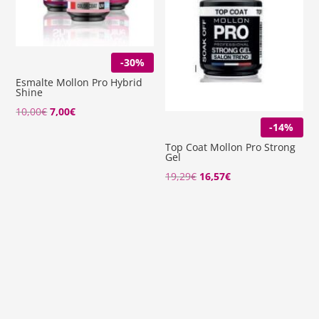
-30%
Esmalte Mollon Pro Hybrid
Shine
El
El
10,00
€
7,00
€
-14%
precio
precio
Top Coat Mollon Pro Strong
original
actual
Gel
era:
es:
El
El
19,29
€
16,57
€
10,00€.
7,00€.
precio
precio
original
actual
era:
es:
19,29€.
16,57€.