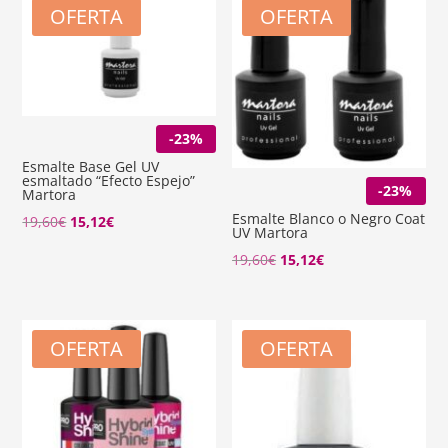
OFERTA
OFERTA
-23%
Esmalte Base Gel UV
esmaltado “Efecto Espejo”
-23%
Martora
Esmalte Blanco o Negro Coat
El
El
19,60
€
15,12
€
UV Martora
precio
precio
El
El
19,60
€
15,12
€
original
actual
precio
precio
era:
es:
original
actual
19,60€.
15,12€.
era:
es:
OFERTA
OFERTA
19,60€.
15,12€.