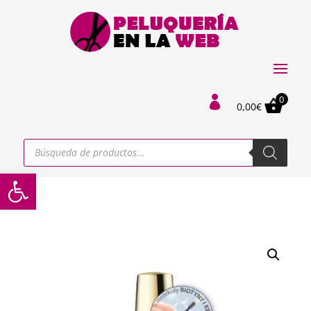
0

0,00
€
Búsqueda
de
productos
Abrir barra de herramientas