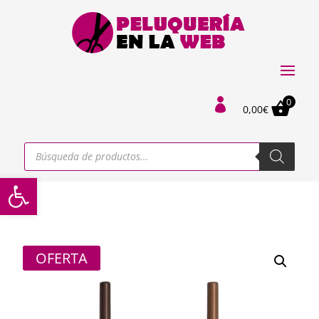
0

0,00
€
Búsqueda
de
productos
Abrir barra de herramientas
OFERTA