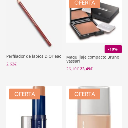
OFERTA
-10%
Perfilador de labios D,Orleac
Maquillaje compacto Bruno
Vassari
2,62
€
El
El
26,10
€
23,49
€
precio
precio
original
actual
era:
es:
OFERTA
OFERTA
26,10€.
23,49€.