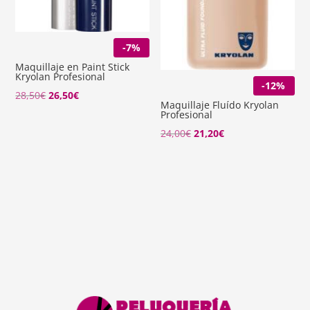
-7%
Maquillaje en Paint Stick
Kryolan Profesional
-12%
El
El
28,50
€
26,50
€
Maquillaje Fluído Kryolan
precio
precio
Profesional
original
actual
El
El
24,00
€
21,20
€
era:
es:
precio
precio
28,50€.
26,50€.
original
actual
era:
es:
24,00€.
21,20€.