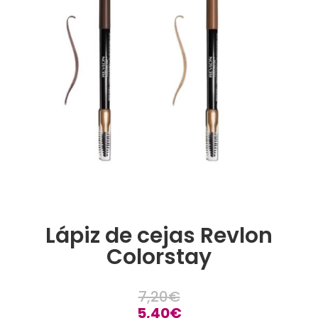
Lápiz de cejas Revlon
Colorstay
7,20
€
5,40
€