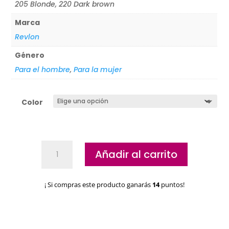
205 Blonde, 220 Dark brown
Marca
Revlon
Género
Para el hombre
,
Para la mujer
Color
Lápiz
Añadir al carrito
de
cejas
Revlon
¡ Si compras este producto ganarás
14
puntos!
Colorstay
cantidad