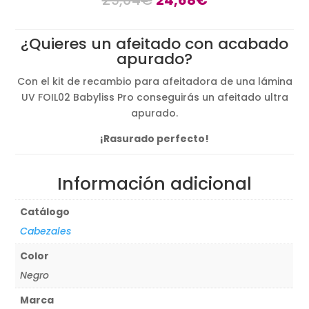
precio
precio
original
actual
¿Quieres un afeitado con acabado
era:
es:
apurado?
29,04€.
24,68€.
Con el kit de recambio para afeitadora de una lámina
UV FOIL02 Babyliss Pro conseguirás un afeitado ultra
apurado.
¡Rasurado perfecto!
Información adicional
Catálogo
Cabezales
Color
Negro
Marca