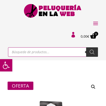
0

0,00
€
Búsqueda
de
productos
Abrir barra de herramientas
OFERTA