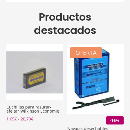
Productos
destacados
OFERTA
Cuchillas para rasurar-
afeitar Wilkinson Economie
Rango
1,65
€
-
20,70
€
-16%
de
Navajas desechables