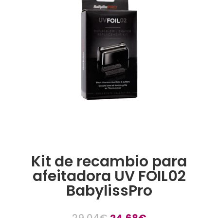
Kit de recambio para
afeitadora UV FOIL02
BabylissPro
El
El
29,04
€
24,68
€