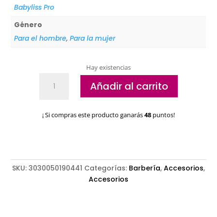
Babyliss Pro
Género
Para el hombre
,
Para la mujer
Hay existencias
Kit
Añadir al carrito
de
recambio
para
¡ Si compras este producto ganarás
48
puntos!
afeitadora
UV
FOIL02
BabylissPro
cantidad
SKU:
3030050190441
Categorías:
Barbería
,
Accesorios
,
Accesorios