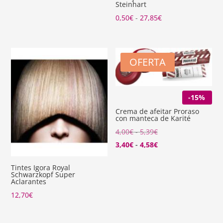
Steinhart
precios:
Rango
0,50
€
-
27,85
€
desde
de
1,65€
precios:
hasta
desde
20,70€
OFERTA
0,50€
hasta
27,85€
-15%
Crema de afeitar Proraso
con manteca de Karité
Rango
4,00
€
-
5,39
€
de
Rango
3,40
€
-
4,58
€
precios:
de
Tintes Igora Royal
desde
precios:
Schwarzkopf Super
Aclarantes
4,00€
desde
12,70
€
hasta
3,40€
5,39€
hasta
4,58€