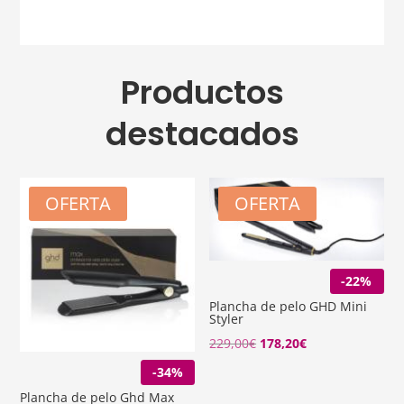
Productos
destacados
OFERTA
OFERTA
-22%
Plancha de pelo GHD Mini
Styler
El
El
229,00
€
178,20
€
precio
precio
-34%
original
actual
Plancha de pelo Ghd Max