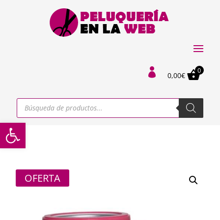
0

0,00
€
Búsqueda
de
productos
Abrir barra de herramientas
OFERTA