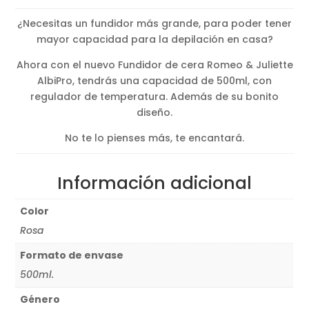
original
actual
¿Necesitas un fundidor más grande, para poder tener
era:
es:
mayor capacidad para la depilación en casa?
33,75€.
26,33€.
Ahora con el nuevo Fundidor de cera Romeo & Juliette
AlbiPro, tendrás una capacidad de 500ml, con
regulador de temperatura. Además de su bonito
diseño.
No te lo pienses más, te encantará.
Información adicional
Color
Rosa
Formato de envase
500ml.
Género