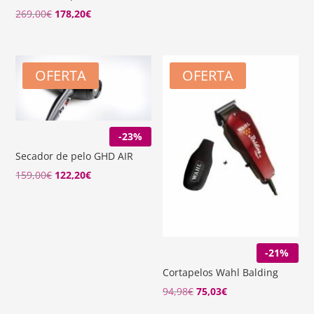
era:
es:
El
El
269,00
€
178,20
€
229,00€.
178,20€.
precio
precio
original
actual
era:
es:
OFERTA
OFERTA
269,00€.
178,20€.
-23%
Secador de pelo GHD AIR
El
El
159,00
€
122,20
€
precio
precio
original
actual
era:
es:
159,00€.
122,20€.
-21%
Cortapelos Wahl Balding
94,98
€
75,03
€