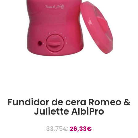
Fundidor de cera Romeo &
Juliette AlbiPro
El
El
33,75
€
26,33
€
precio
precio