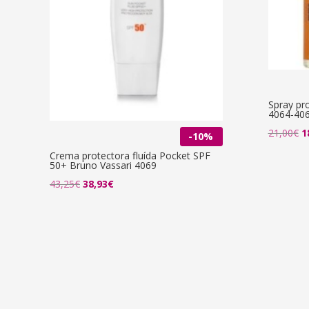
Spray pr
4064-40
El
21,00
€
1
-10%
p
Crema protectora fluída Pocket SPF
50+ Bruno Vassari 4069
or
El
El
43,25
€
38,93
€
er
precio
precio
2
original
actual
era:
es:
43,25€.
38,93€.