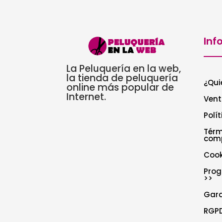
Inf
La Peluquería en la web,
la tienda de peluquería
¿Qui
online más popular de
Internet.
Vent
Polí
Térm
com
Cook
Prog
>>
Gar
RGPD