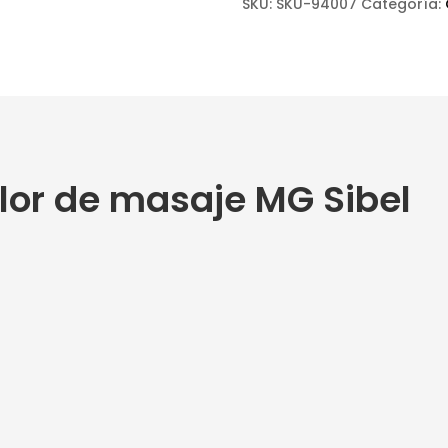
SKU:
SKU-94007
Categoría:
MG
Sibel
cantidad
flor de masaje MG Sibel