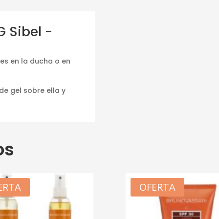
 Sibel -
les en la ducha o en
de gel sobre ella y
os
ERTA
OFERTA