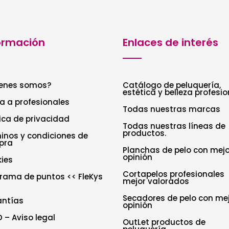
ormación
Enlaces de interés
enes somos?
Catálogo de peluquería,
estética y belleza profesio
a a profesionales
Todas nuestras marcas
tica de privacidad
Todas nuestras líneas de
productos.
inos y condiciones de
pra
Planchas de pelo con mejo
opinión
ies
Cortapelos profesionales
rama de puntos << FleKys
mejor valorados
Secadores de pelo con me
antías
opinión
 – Aviso legal
OutLet productos de