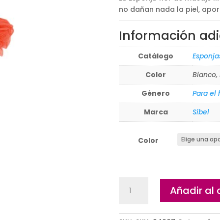
no dañan nada la piel, apo
Información adi
Catálogo
Esponja
Color
Blanco, 
Género
Para el
Marca
Sibel
Color
Esponja
Añadir al 
flor
de
masaje