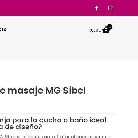
0

cto
0,00
€
de masaje MG Sibel
ja para la ducha o baño ideal
a de diseño?
 Sibel, son ideales para frotar el cuerpo, ya que