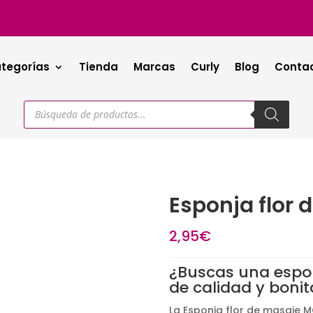
tegorías
Tienda
Marcas
Curly
Blog
Conta
Búsqueda
de
productos
Esponja flor 
2,95
€
¿Buscas una espon
de calidad y bonit
La Esponja flor de masaje MG