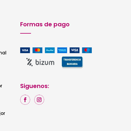
Formas de pago
nal
Siguenos:
r
jor