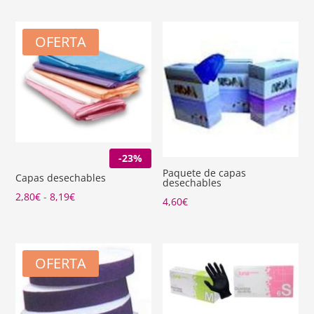
OFERTA
-23%
Paquete de capas
Capas desechables
desechables
Rango
2,80
€
-
8,19
€
4,60
€
de
precios:
desde
OFERTA
2,80€
hasta
8,19€