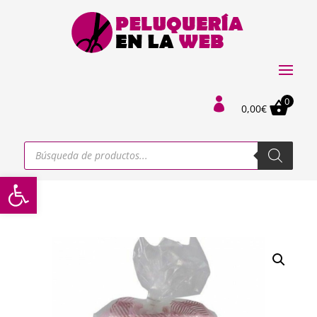
0

0,00
€
Búsqueda
de
productos
Abrir barra de herramientas