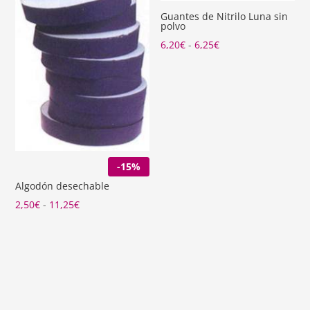
Guantes de Nitrilo Luna sin
polvo
Rango
6,20
€
-
6,25
€
de
precios:
desde
6,20€
hasta
6,25€
-15%
Algodón desechable
Rango
2,50
€
-
11,25
€
de
precios:
desde
2,50€
hasta