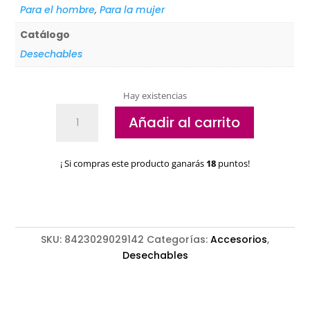
Para el hombre
,
Para la mujer
Catálogo
Desechables
Hay existencias
Cuadrados
Añadir al carrito
de
algodón
quitaesmalte
¡ Si compras este producto ganarás
18
puntos!
Pollié
cantidad
SKU:
8423029029142
Categorías:
Accesorios
,
Desechables