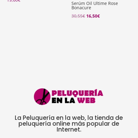
Serúm Oil Ultime Rose
Bonacure
El
El
30,55
€
16,50
€
precio
precio
original
actual
era:
es:
30,55€.
16,50€.
La Peluquería en la web, la tienda de
peluquería online más popular de
Internet.