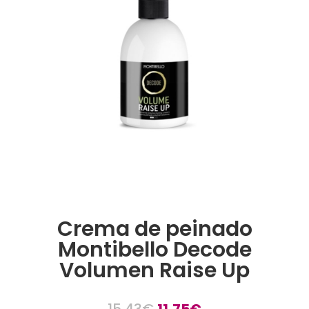
Crema de peinado
Montibello Decode
Volumen Raise Up
El
El
15,43
€
11,75
€