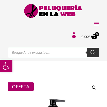
0

0,00
€
Búsqueda
de
productos
Abrir barra de herramientas
OFERTA