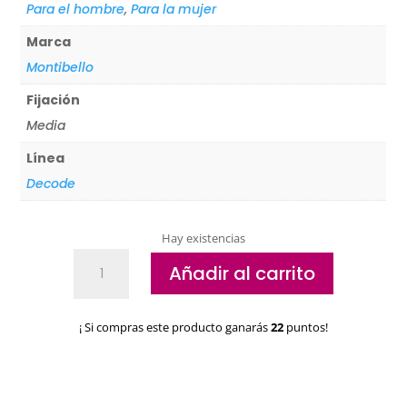
Para el hombre
,
Para la mujer
Marca
Montibello
Fijación
Media
Línea
Decode
Hay existencias
Crema
Añadir al carrito
de
peinado
Montibello
¡ Si compras este producto ganarás
22
puntos!
Decode
Volumen
Raise
Up