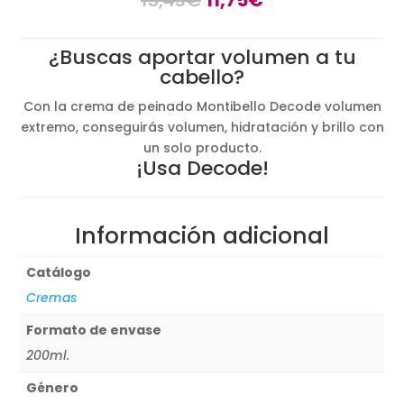
precio
precio
original
actual
¿Buscas aportar volumen a tu
era:
es:
cabello?
15,43€.
11,75€.
Con la crema de peinado Montibello Decode volumen
extremo, conseguirás volumen, hidratación y brillo con
un solo producto.
¡Usa Decode!
Información adicional
Catálogo
Cremas
Formato de envase
200ml.
Género