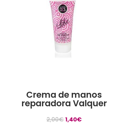
Crema de manos
reparadora Valquer
El
El
2,00
€
1,40
€
precio
precio