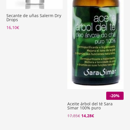
Secante de uñas Salerm Dry
Drops
16,10
€
-20%
Aceite árbol del té Sara
Simar 100% puro
17,85
€
14,28
€