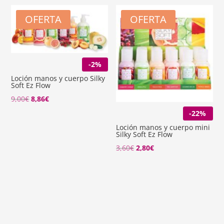
OFERTA
OFERTA
-2%
Loción manos y cuerpo Silky
Soft Ez Flow
El
El
9,00
€
8,86
€
precio
precio
-22%
original
actual
Loción manos y cuerpo mini
Silky Soft Ez Flow
era:
es:
El
El
3,60
€
2,80
€
9,00€.
8,86€.
precio
precio
original
actual
era:
es:
3,60€.
2,80€.