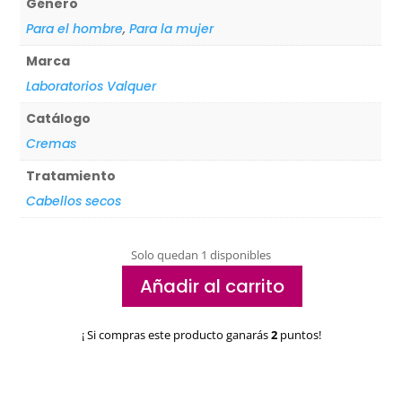
Género
Para el hombre
,
Para la mujer
Marca
Laboratorios Valquer
Catálogo
Cremas
Tratamiento
Cabellos secos
Solo quedan 1 disponibles
Añadir al carrito
Crema
de
¡ Si compras este producto ganarás
2
puntos!
manos
reparadora
Valquer
cantidad