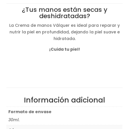
original
actual
¿Tus manos están secas y
era:
es:
deshidratadas?
2,00€.
1,40€.
La Crema de manos Válquer es ideal para reparar y
nutrir la piel en profundidad, dejando la piel suave e
hidratada.
¡Cuida tu piel!
Información adicional
Formato de envase
30ml.