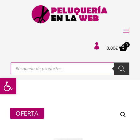
0

0,00
€
Búsqueda
de
productos
Abrir barra de herramientas
OFERTA