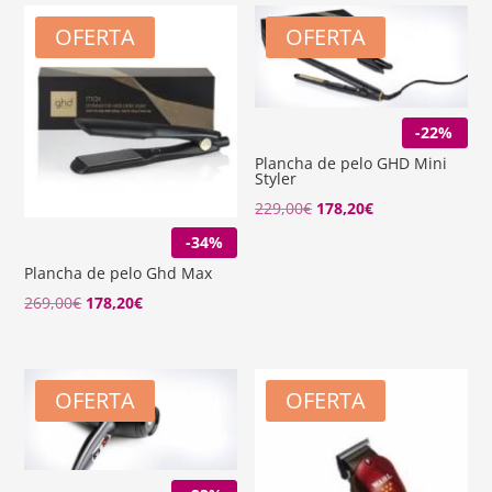
OFERTA
OFERTA
-22%
Plancha de pelo GHD Mini
Styler
El
El
229,00
€
178,20
€
precio
precio
-34%
original
actual
Plancha de pelo Ghd Max
era:
es:
El
El
269,00
€
178,20
€
229,00€.
178,20€.
precio
precio
original
actual
era:
es:
OFERTA
OFERTA
269,00€.
178,20€.