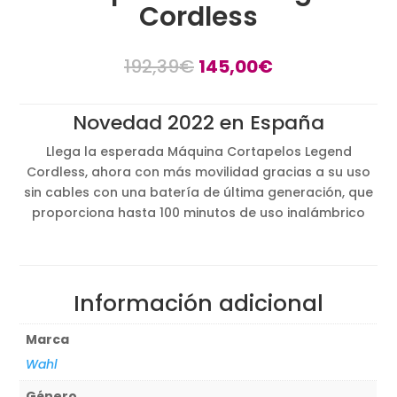
Cordless
El
El
192,39
€
145,00
€
precio
precio
original
actual
Novedad 2022 en España
era:
es:
192,39€.
145,00€.
Llega la esperada Máquina Cortapelos Legend
Cordless, ahora con más movilidad gracias a su uso
sin cables con una batería de última generación, que
proporciona hasta 100 minutos de uso inalámbrico
Información adicional
Marca
Wahl
Género