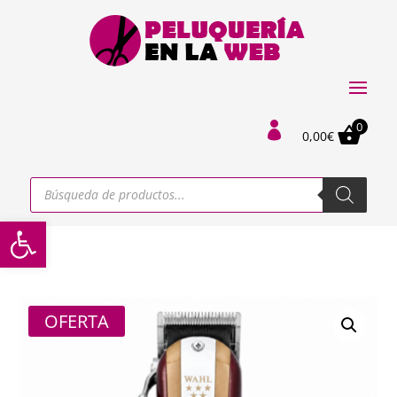
0

0,00
€
Búsqueda
de
productos
Abrir barra de herramientas
OFERTA