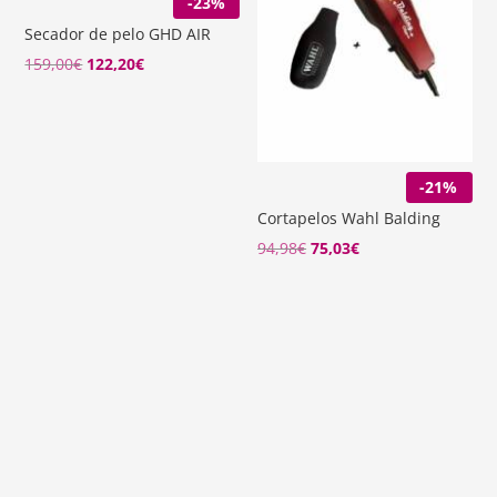
-23%
Secador de pelo GHD AIR
El
El
159,00
€
122,20
€
precio
precio
original
actual
era:
es:
159,00€.
122,20€.
-21%
Cortapelos Wahl Balding
94,98
€
75,03
€