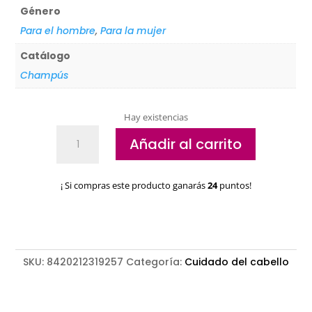
Género
Para el hombre
,
Para la mujer
Catálogo
Champús
Hay existencias
Champú
Añadir al carrito
sin
sulfatos
Valquer
¡ Si compras este producto ganarás
24
puntos!
cantidad
SKU:
8420212319257
Categoría:
Cuidado del cabello