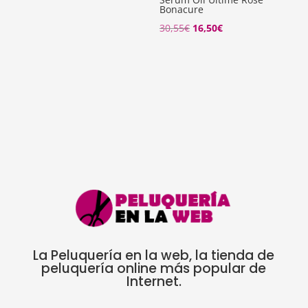
Bonacure
El
El
30,55
€
16,50
€
precio
precio
original
actual
era:
es:
30,55€.
16,50€.
La Peluquería en la web, la tienda de
peluquería online más popular de
Internet.