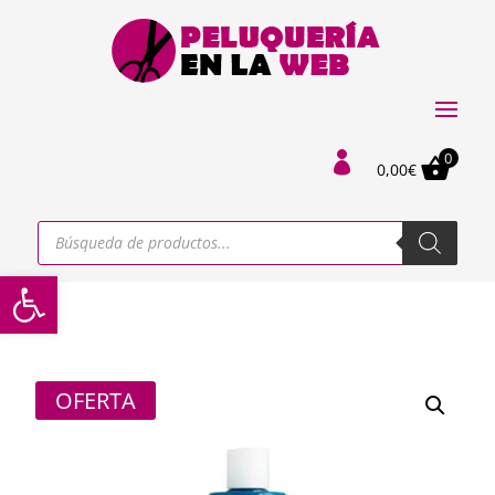
0

0,00
€
Búsqueda
de
productos
Abrir barra de herramientas
OFERTA