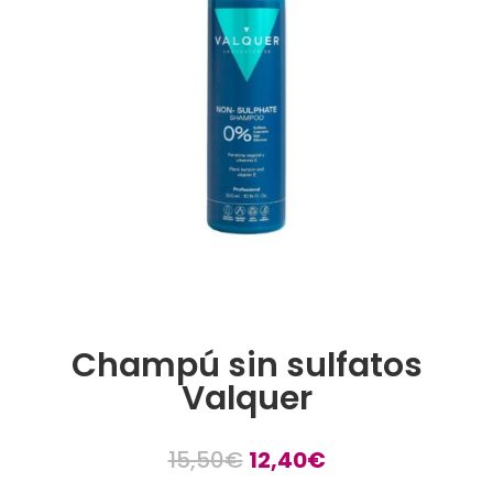
Champú sin sulfatos
Valquer
El
El
15,50
€
12,40
€
precio
precio