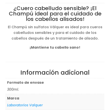
original
actual
¿Cuero cabelludo sensible? ¡El
era:
es:
Champú ideal para el cuidado de
15,50€.
12,40€.
los cabellos alisados!
El Champú sin sulfatos Válquer es ideal para cueros
cabelludos sensibles y para el cuidado de los
cabellos después de un tratamiento de alisado.
¡Mantiene tu cabello sano!
Información adicional
Formato de envase
300ml.
Marca
Laboratorios Valquer