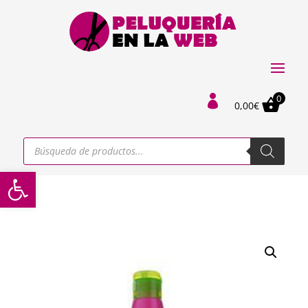
0

0,00
€
Búsqueda
de
productos
Abrir barra de herramientas