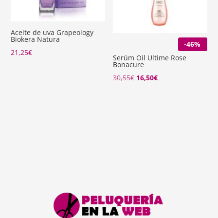
Aceite de uva Grapeology
Biokera Natura
-46%
21,25
€
Serúm Oil Ultime Rose
Bonacure
El
El
30,55
€
16,50
€
precio
precio
original
actual
era:
es:
30,55€.
16,50€.