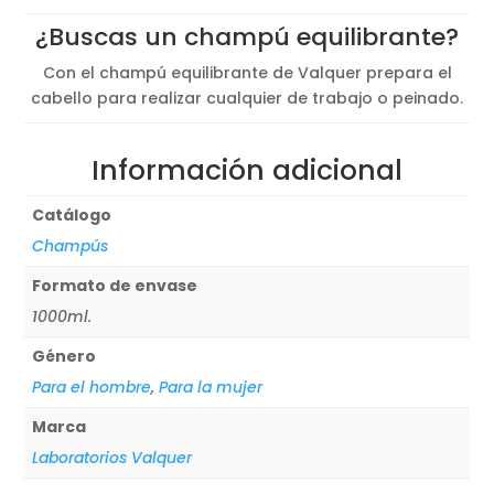
original
actual
¿Buscas un champú equilibrante?
era:
es:
15,75€.
12,60€.
Con el champú equilibrante de Valquer prepara el
cabello para realizar cualquier de trabajo o peinado.
Información adicional
Catálogo
Champús
Formato de envase
1000ml.
Género
Para el hombre
,
Para la mujer
Marca
Laboratorios Valquer