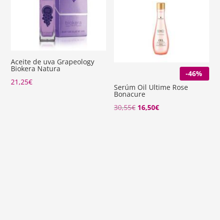
Aceite de uva Grapeology
Biokera Natura
-46%
21,25
€
Serúm Oil Ultime Rose
Bonacure
El
El
30,55
€
16,50
€
precio
precio
original
actual
era:
es:
30,55€.
16,50€.