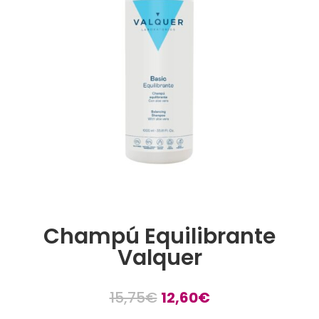
Champú Equilibrante
Valquer
El
El
15,75
€
12,60
€
precio
precio