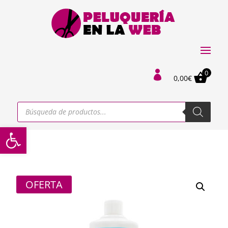
0

0,00
€
Búsqueda
de
productos
Abrir barra de herramientas
OFERTA