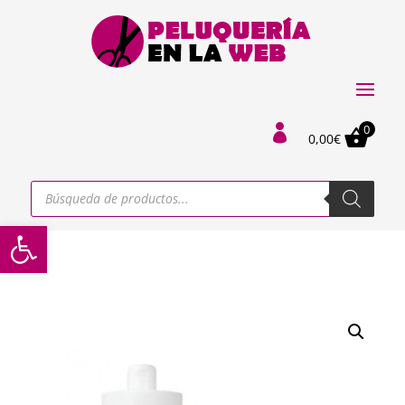
0

0,00
€
Búsqueda
de
productos
Abrir barra de herramientas