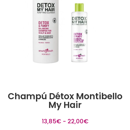
Champú Détox Montibello
My Hair
Rango
13,85
€
-
22,00
€
de