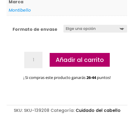
Marca
Montibello
Formato de envase
Champú
Añadir al carrito
Détox
Montibello
My
¡ Si compras este producto ganarás
26-44
puntos!
Hair
cantidad
SKU:
SKU-139208
Categoría:
Cuidado del cabello