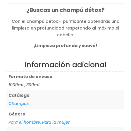
precios:
¿Buscas un champú détox?
desde
13,85€
Con el champú détox – purificante obtendrás una
hasta
limpieza en profundidad respetando al máximo el
22,00€
cabello.
¡Limpieza profunda y suave!
Información adicional
Formato de envase
1000ml., 300ml.
Catálogo
Champús
Género
Para el hombre
,
Para la mujer