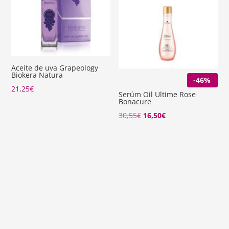
Aceite de uva Grapeology
Biokera Natura
-46%
21,25
€
Serúm Oil Ultime Rose
Bonacure
El
El
30,55
€
16,50
€
precio
precio
original
actual
era:
es:
30,55€.
16,50€.