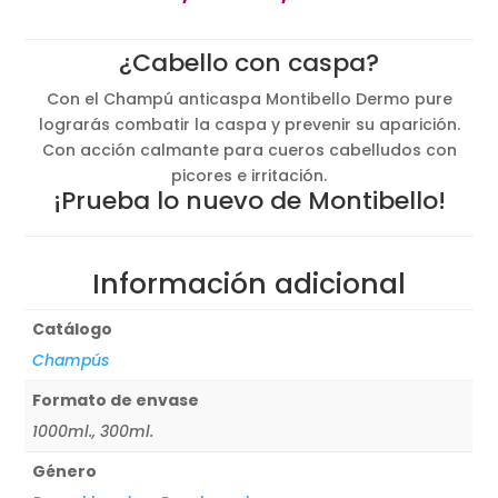
de
precios:
precios:
desde
¿Cabello con caspa?
desde
11,20€
7,62€
hasta
Con el Champú anticaspa Montibello Dermo pure
hasta
23,72€
lograrás combatir la caspa y prevenir su aparición.
16,13€
Con acción calmante para cueros cabelludos con
picores e irritación.
¡Prueba lo nuevo de Montibello!
Información adicional
Catálogo
Champús
Formato de envase
1000ml., 300ml.
Género