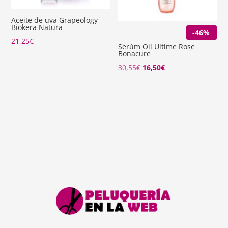
Aceite de uva Grapeology
Biokera Natura
-46%
21,25
€
Serúm Oil Ultime Rose
Bonacure
El
El
30,55
€
16,50
€
precio
precio
original
actual
era:
es:
30,55€.
16,50€.