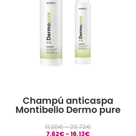
Champú anticaspa
Montibello Dermo pure
Rango
11,20
€
-
23,72
€
Rango
de
7,62
€
-
16,13
€