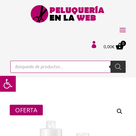
0

0,00
€
Búsqueda
de
productos
Abrir barra de herramientas
OFERTA