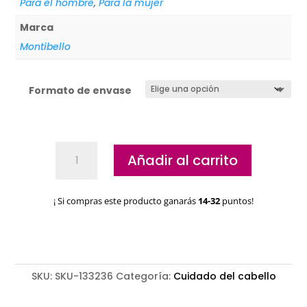
Para el hombre
,
Para la mujer
Marca
Montibello
Formato de envase
Champú
Añadir al carrito
anticaspa
Montibello
Dermo
¡ Si compras este producto ganarás
14-32
puntos!
pure
cantidad
SKU:
SKU-133236
Categoría:
Cuidado del cabello