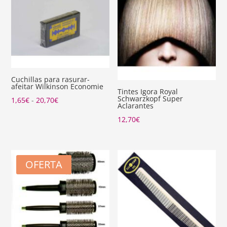
Cuchillas para rasurar-
afeitar Wilkinson Economie
Tintes Igora Royal
Schwarzkopf Super
Rango
1,65
€
-
20,70
€
Aclarantes
de
12,70
€
precios:
desde
1,65€
OFERTA
hasta
20,70€