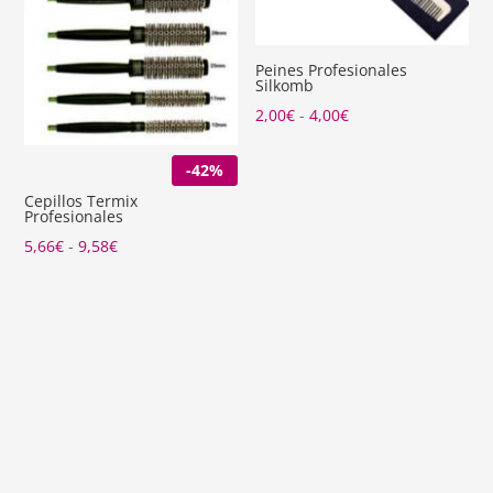
Peines Profesionales
Silkomb
Rango
2,00
€
-
4,00
€
de
-42%
precios:
desde
Cepillos Termix
Profesionales
2,00€
Rango
5,66
€
-
9,58
€
hasta
de
4,00€
precios:
desde
5,66€
hasta
9,58€