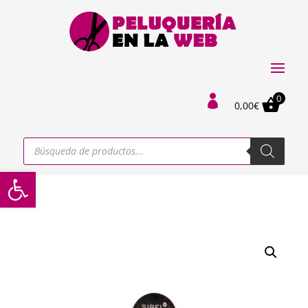
0

0,00
€
Búsqueda
de
productos
Abrir barra de herramientas