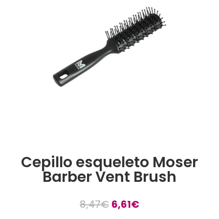
Cepillo esqueleto Moser
Barber Vent Brush
El
El
8,47
€
6,61
€
precio
precio