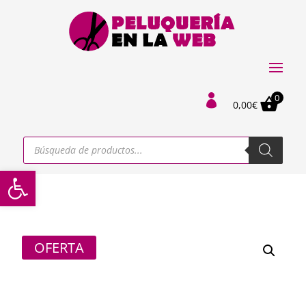
0

0,00
€
Búsqueda
de
productos
Abrir barra de herramientas
OFERTA