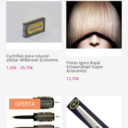
Cuchillas para rasurar-
afeitar Wilkinson Economie
Tintes Igora Royal
Schwarzkopf Super
Rango
1,65
€
-
20,70
€
Aclarantes
de
12,70
€
precios:
desde
1,65€
OFERTA
hasta
20,70€