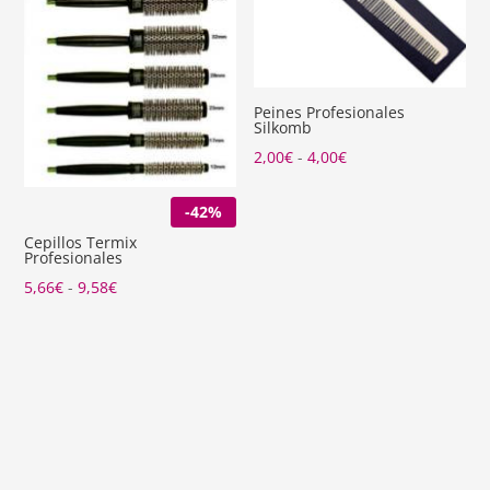
Peines Profesionales
Silkomb
Rango
2,00
€
-
4,00
€
de
-42%
precios:
desde
Cepillos Termix
Profesionales
2,00€
Rango
5,66
€
-
9,58
€
hasta
de
4,00€
precios:
desde
5,66€
hasta
9,58€