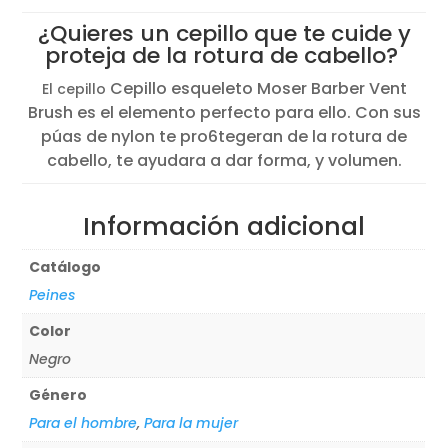
original
actual
¿Quieres un cepillo que te cuide y
era:
es:
proteja de la rotura de cabello?
8,47€.
6,61€.
Cepillo esqueleto Moser Barber Vent
El cepillo
Brush es el elemento perfecto para ello. Con sus
púas de nylon te pro6tegeran de la rotura de
cabello, te ayudara a dar forma, y volumen.
Información adicional
Catálogo
Peines
Color
Negro
Género
Para el hombre
,
Para la mujer