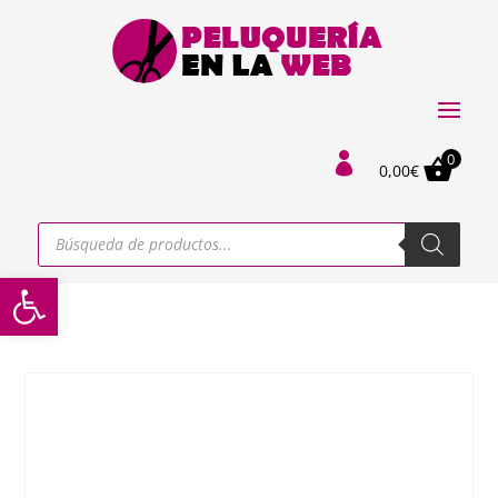
0

0,00
€
Búsqueda
de
productos
Abrir barra de herramientas