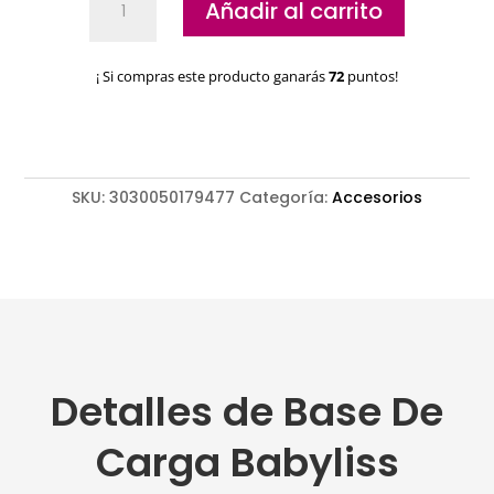
Añadir al carrito
De
Carga
Babyliss
¡ Si compras este producto ganarás
72
puntos!
Clipper
FX8700
cantidad
SKU:
3030050179477
Categoría:
Accesorios
Detalles de Base De
Carga Babyliss