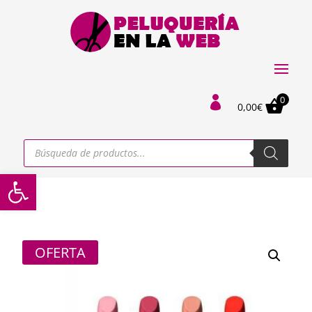
0

0,00
€
Búsqueda
de
productos
Abrir barra de herramientas
OFERTA