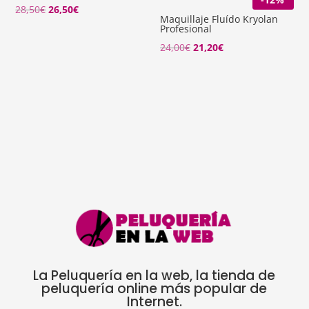
El
El
28,50
€
26,50
€
Maquillaje Fluído Kryolan
precio
precio
Profesional
original
actual
El
El
24,00
€
21,20
€
era:
es:
precio
precio
28,50€.
26,50€.
original
actual
era:
es:
24,00€.
21,20€.
La Peluquería en la web, la tienda de
peluquería online más popular de
Internet.