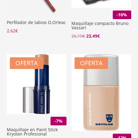
-10%
Perfilador de labios D,Orleac
Maquillaje compacto Bruno
Vassari
2,62
€
El
El
26,10
€
23,49
€
precio
precio
original
actual
era:
es:
OFERTA
OFERTA
26,10€.
23,49€.
-7%
Maquillaje en Paint Stick
Kryolan Profesional
-12%