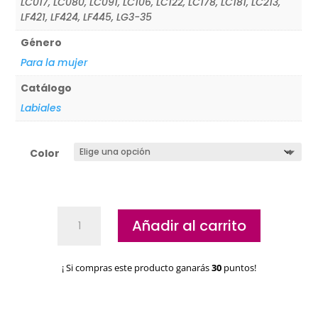
LC017, LC080, LC091, LC106, LC122, LC178, LC181, LC213,
LF421, LF424, LF445, LG3-35
Género
Para la mujer
Catálogo
Labiales
Color
Barra
Añadir al carrito
de
labios
Kryolan
¡ Si compras este producto ganarás
30
puntos!
cantidad