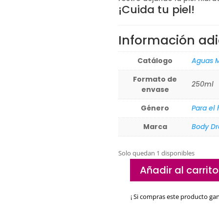
¡Cuida tu piel!
Información adi
Catálogo
Aguas M
Formato de
250ml
envase
Género
Para el
Marca
Body D
Solo quedan 1 disponibles
Añadir al carrito
Agua
micelar
¡ Si compras este producto ga
3
en