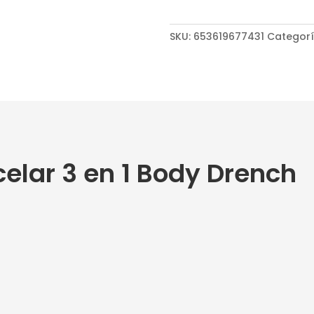
1
Body
Drench
SKU:
653619677431
Categor
cantidad
elar 3 en 1 Body Drench