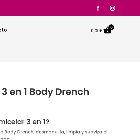
0

cto
0,00
€
 3 en 1 Body Drench
icelar 3 en 1?
e Body Drench, desmaquilla, limpia y suaviza el
tada.