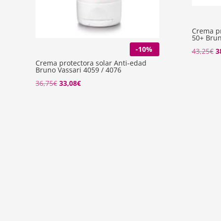
Crema pr
50+ Brun
-10%
El
43,25
€
3
Crema protectora solar Anti-edad
p
Bruno Vassari 4059 / 4076
o
El
El
36,75
€
33,08
€
e
precio
precio
4
original
actual
era:
es:
36,75€.
33,08€.