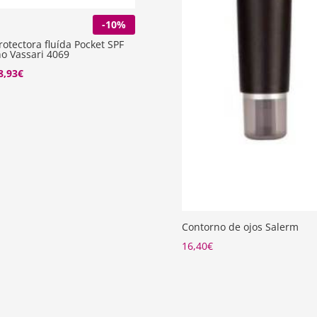
-10%
otectora fluída Pocket SPF
o Vassari 4069
El
8,93
€
recio
precio
riginal
actual
ra:
es:
3,25€.
38,93€.
Contorno de ojos Salerm
16,40
€