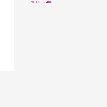
78,00
€
62,40
€