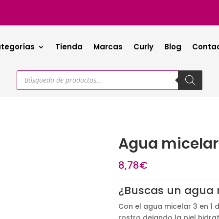
tegorías
Tienda
Marcas
Curly
Blog
Conta
Búsqueda
de
productos
Agua micelar
8,78
€
¿Buscas un agua m
Con el agua micelar 3 en 1 d
rostro dejando la piel hidra