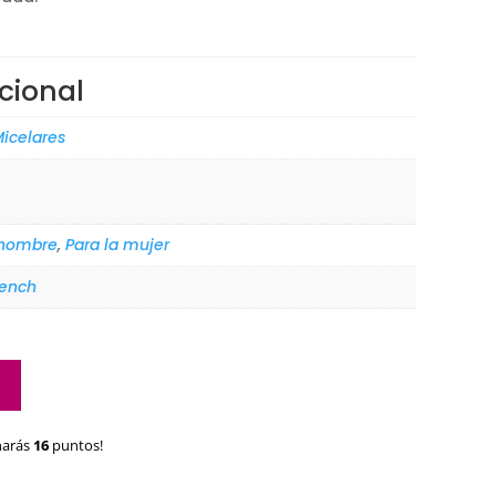
cional
icelares
 hombre
,
Para la mujer
rench
narás
16
puntos!