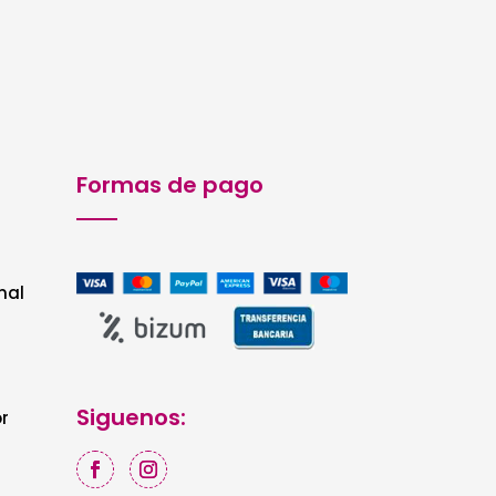
30,55€.
16,50€.
Formas de pago
nal
Siguenos:
r