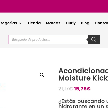
tegorías
Tienda
Marcas
Curly
Blog
Conta
Búsqueda
de
productos
Acondicionad
Moisture Kick
El
El
21,17
€
15,75
€
precio
precio
original
actual
¿Estás buscando
era:
es:
hidratante en un 