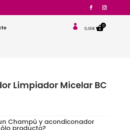
0

cto
0,00
€
or Limpiador Micelar BC
 un Champú y acondiconador
sólo producto?