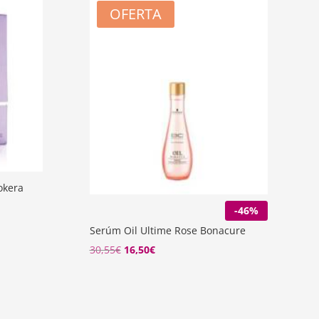
OFERTA
okera
-46%
Serúm Oil Ultime Rose Bonacure
El
El
30,55
€
16,50
€
precio
precio
original
actual
era:
es: