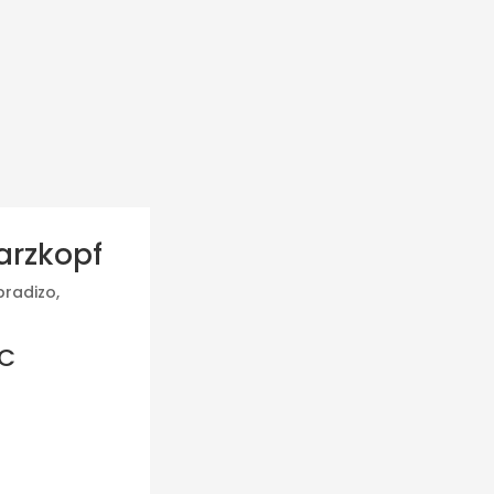
arzkopf
bradizo,
BC