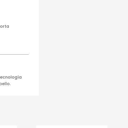
porta
 Tecnología
bello.