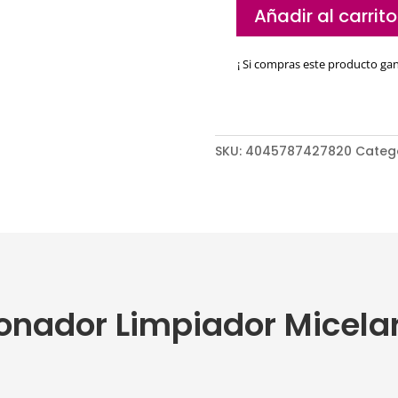
Añadir al carrito
Acondicionador
Limpiador
¡ Si compras este producto ga
Micelar
BC
Moisture
Kick
cantidad
SKU:
4045787427820
Categ
onador Limpiador Micelar