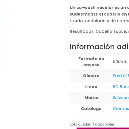
21,17€.
15,75€.
Un co-wash micelar es un 
suavemente el cabello en
rizado, ondulado y de norm
Resultados: Cabello suave, s
Información adi
Formato de
500ml.
envase
Género
Para el
Línea
BC Bon
Marca
Schwarz
Catálogo
Cremas
Solo quedan 1 disponibles