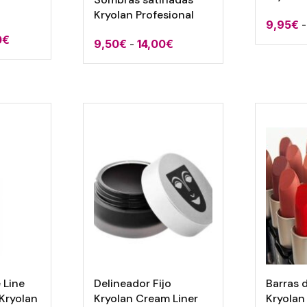
Kryolan Profesional
9,95
€
-
Rango
0
€
Rango
9,50
€
-
14,00
€
de
de
precios:
precios:
desde
desde
10,90€
9,50€
hasta
hasta
29,50€
14,00€
 Line
Delineador Fijo
Barras 
 Kryolan
Kryolan Cream Liner
Kryolan