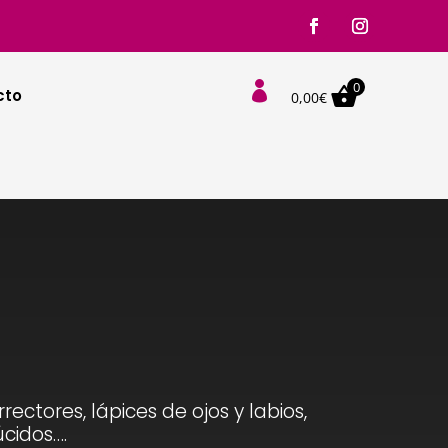
0

cto
0,00
€
ctores, lápices de ojos y labios,
úcidos….