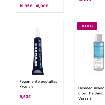
Rango
19,95
€
-
41,00
€
de
precios:
desde
OFERTA
19,95€
hasta
41,00€
Pegamento pestañas
Kryolan
Desmaquillado
ojos The Basic
6,50
€
Vassari