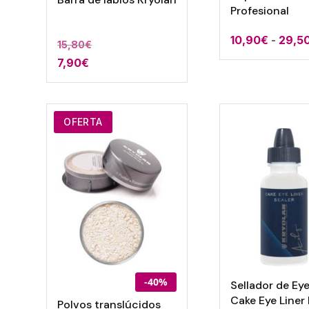
Profesional
10,90
€
-
29,5
15,80
€
7,90
€
OFERTA
-40%
Sellador de Eye
Cake Eye Liner
Polvos translúcidos