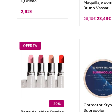
D,Orleac
Maquillaje co
Bruno Vassari
2,62
€
El
23,49
€
26,10
€
precio
original
era:
26,10€.
OFERTA
-50%
Corrector Kryo
Supracolor
Barra de labios Kryolan