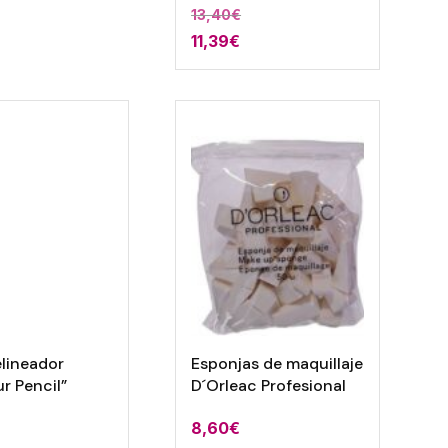
13,40
€
11,39
€
elineador
Esponjas de maquillaje
r Pencil”
D´Orleac Profesional
8,60
€