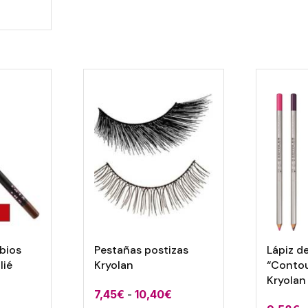
El
precio
actual
es:
.
16,25€.
abios
Pestañas postizas
Lápiz d
lié
Kryolan
“Contou
Kryolan
Rango
7,45
€
-
10,40
€