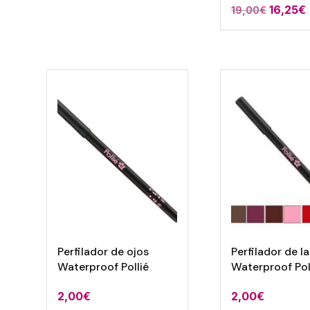
El
16,25
€
19,00
€
precio
original
era:
19,00€
Perfilador de ojos
Perfilador de l
Waterproof Pollié
Waterproof Pol
2,00
€
2,00
€