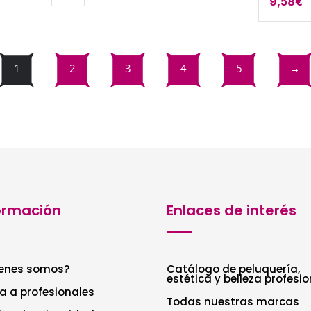
9,58
€
de
precios:
desde
7,45€
1
2
3
4
5
→
hasta
10,40€
ormación
Enlaces de interés
enes somos?
Catálogo de peluquería,
estética y belleza profesio
a a profesionales
Todas nuestras marcas