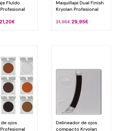
aje Fluído
Maquillaje Dual Finish
 Profesional
Kryolan Profesional
El
El
El
El
21,20
€
29,95
€
31,95
€
precio
precio
precio
precio
original
actual
original
actual
era:
es:
era:
es:
24,00€.
21,20€.
31,95€.
29,95€.
de ojos
Delineador de ojos
 Profesional
compacto Kryolan