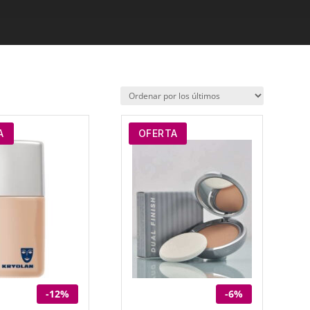
A
OFERTA
-12%
-6%