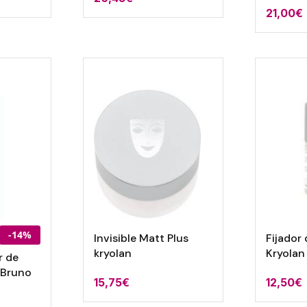
21,00
€
-14%
Invisible Matt Plus
Fijador 
kryolan
Kryolan
r de
 Bruno
15,75
€
12,50
€