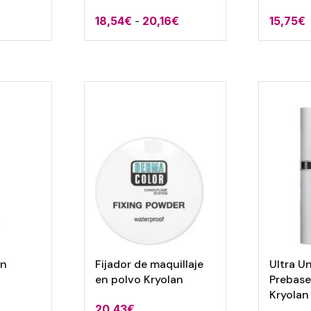
Rango
18,54
€
-
20,16
€
15,75
€
de
precios:
desde
18,54€
hasta
20,16€
an
Fijador de maquillaje
Ultra U
en polvo Kryolan
Prebase
Kryolan
20,43
€