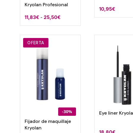
Kryolan Profesional
10,95
€
Rango
11,83
€
-
25,50
€
de
precios:
desde
OFERTA
11,83€
hasta
25,50€
-30%
Eye liner Kryol
Fijador de maquillaje
Kryolan
18,80
€