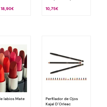
Rango
18,90
€
10,75
€
de
precios:
desde
9,95€
hasta
18,90€
de labios Mate
Perfilador de Ojos
Kajal D´Orleac