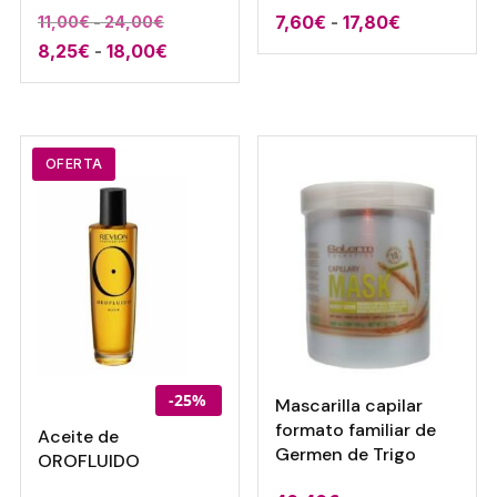
Rango
Rango
7,60
€
-
17,80
€
11,00
€
-
24,00
€
Rango
de
8,25
€
-
18,00
€
de
de
precios:
precios:
precios:
desde
desde
desde
7,60€
11,00€
8,25€
hasta
hasta
OFERTA
hasta
17,80€
24,00€
18,00€
-25%
Mascarilla capilar
formato familiar de
Aceite de
Germen de Trigo
OROFLUIDO