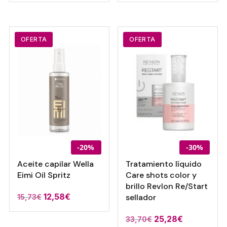
de
de
precios:
precios:
desde
desde
10,00€
15,04€
OFERTA
OFERTA
hasta
hasta
25,12€
27,44€
-20%
-30%
Aceite capilar Wella
Tratamiento líquido
Eimi Oil Spritz
Care shots color y
brillo Revlon Re/Start
El
El
12,58
€
sellador
15,73
€
precio
precio
25,28
€
33,70
€
original
actual