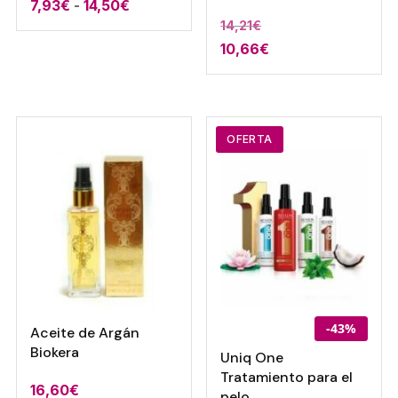
Rango
7,93
€
-
14,50
€
14,21
€
de
10,66
€
precios:
desde
7,93€
hasta
OFERTA
14,50€
-43%
Aceite de Argán
Biokera
Uniq One
Tratamiento para el
16,60
€
pelo