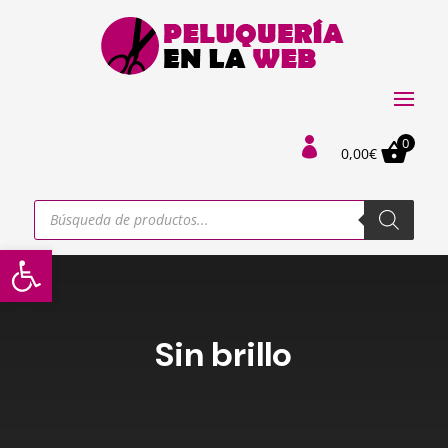
0

0,00
€
Búsqueda
de
productos
Abrir barra de herramientas
Sin brillo