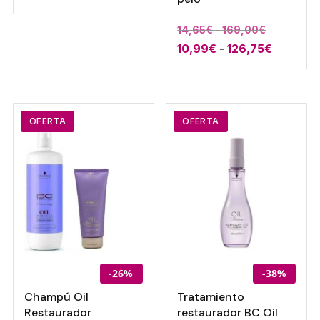
Rango
14,65
€
-
169,00
€
Rango
10,99
€
-
126,75
€
de
de
precios:
precios:
desde
desde
14,65€
10,99€
hasta
OFERTA
OFERTA
hasta
169,00€
126,75€
-26%
-38%
Champú Oil
Tratamiento
Restaurador
restaurador BC Oil