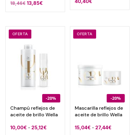
40,40
€
13,85
€
18,46
€
OFERTA
OFERTA
-20%
-20%
Champú reflejos de
Mascarilla reflejos de
aceite de brillo Wella
aceite de brillo Wella
Rango
Rango
10,00
€
-
25,12
€
15,04
€
-
27,44
€