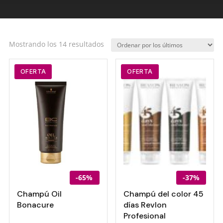
Ordenado
Mostrando los 14 resultados
por
los
OFERTA
OFERTA
últimos
-65%
-37%
Champú Oil
Champú del color 45
Bonacure
días Revlon
Profesional