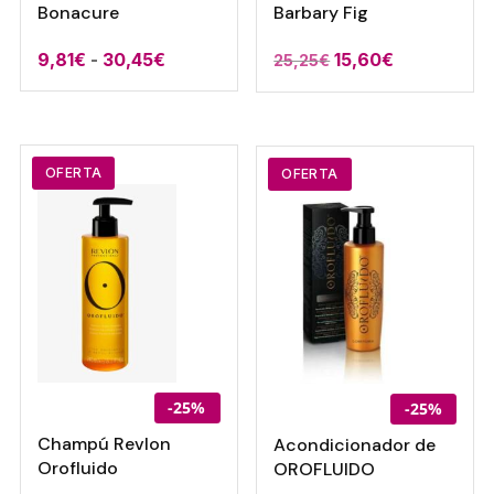
Bonacure
Barbary Fig
Rango
El
El
9,81
€
-
30,45
€
15,60
€
25,25
€
de
precio
precio
precios:
original
actual
desde
era:
es:
9,81€
25,25€.
15,60€.
OFERTA
OFERTA
hasta
30,45€
-25%
-25%
Champú Revlon
Acondicionador de
Orofluido
OROFLUIDO