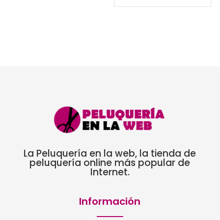
era:
es:
15,73€.
12,58€.
La Peluquería en la web, la tienda de
peluquería online más popular de
Internet.
Información