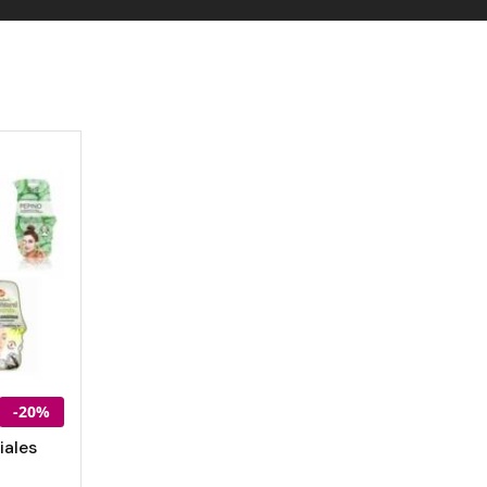
-20%
iales