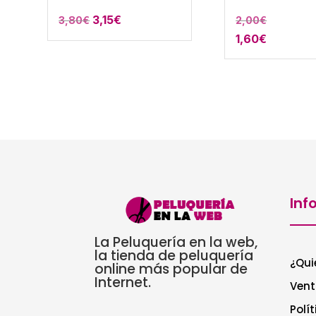
El
El
3,15
€
3,80
€
2,00
€
precio
precio
1,60
€
original
actual
era:
es:
3,80€.
3,15€.
Inf
La Peluquería en la web,
la tienda de peluquería
¿Qui
online más popular de
Internet.
Vent
Polí