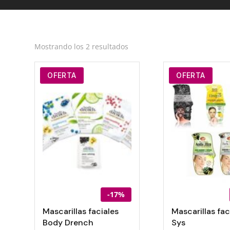
Ordenado
Mostrando los 2 resultados
por
los
OFERTA
OFERTA
últimos
-17%
Mascarillas faciales
Mascarillas fac
Body Drench
Sys