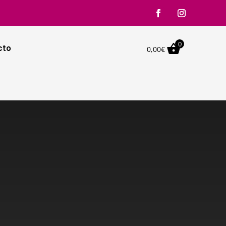
0

cto
0,00
€