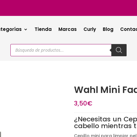
tegorías
Tienda
Marcas
Curly
Blog
Conta
Búsqueda
de
productos
Wahl Mini Fad
3,50
€
¿Necesitas un Cepi
cabello mientras 
Cepillo mini para limpiar pe