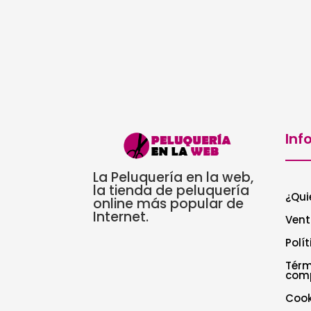
Inf
La Peluquería en la web,
la tienda de peluquería
¿Qui
online más popular de
Internet.
Vent
Polí
Térm
com
Cook