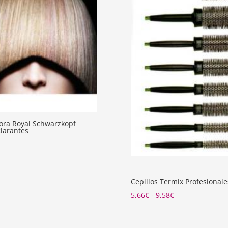
gora Royal Schwarzkopf
larantes
Cepillos Termix Profesionale
Rango
5,66
€
-
9,58
€
de
precios: