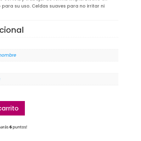
ara su uso. Celdas suaves para no irritar ni
cional
 hombre
s
carrito
narás
6
puntos!