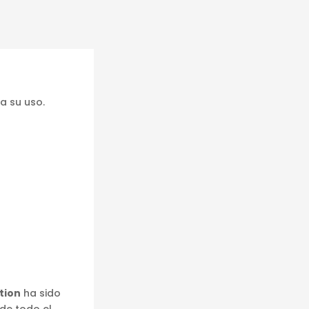
a su uso.
tion
ha sido
de todo el