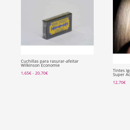
Cuchillas para rasurar-afeitar
Wilkinson Economie
Tintes I
Rango
1,65
€
-
20,70
€
Super Ac
de
12,70
€
precios:
desde
1,65€
hasta
20,70€