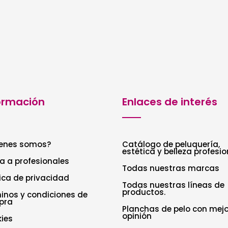
desde
5,66€
hasta
9,58€
ormación
Enlaces de interés
enes somos?
Catálogo de peluquería,
estética y belleza profesio
a a profesionales
Todas nuestras marcas
tica de privacidad
Todas nuestras líneas de
productos.
inos y condiciones de
pra
Planchas de pelo con mejo
opinión
ies