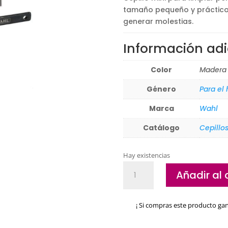
tamaño pequeño y práctico p
generar molestias.
Información adi
Color
Madera
Género
Para el
Marca
Wahl
Catálogo
Cepillo
Hay existencias
Wahl
Añadir al 
Mini
Fade
Brush
¡ Si compras este producto ga
Cepillo
cantidad