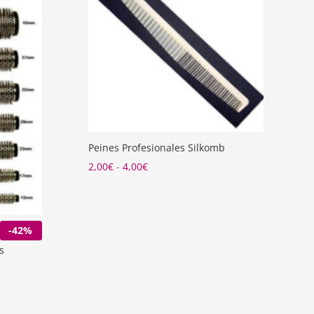
Peines Profesionales Silkomb
Rango
2,00
€
-
4,00
€
de
precios:
desde
-42%
2,00€
s
hasta
4,00€