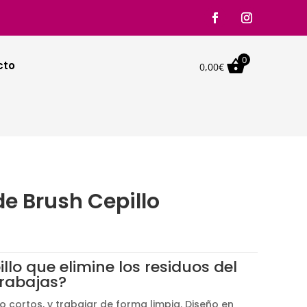
0

cto
0,00
€
e Brush Cepillo
llo que elimine los residuos del
trabajas?
lo cortos, y trabajar de forma limpia. Diseño en