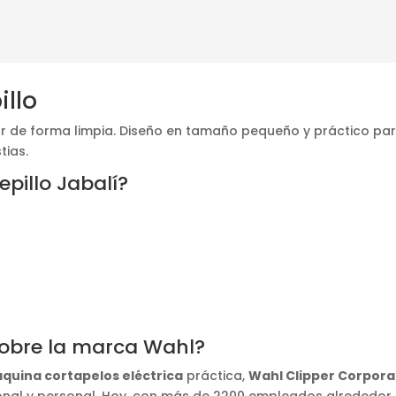
illo
ajar de forma limpia. Diseño en tamaño pequeño y práctico par
tias.
epillo Jabalí?
sobre la marca Wahl?
aquina cortapelos eléctrica
práctica,
Wahl Clipper Corpora
sional y personal. Hoy, con más de 2200 empleados alrededor 