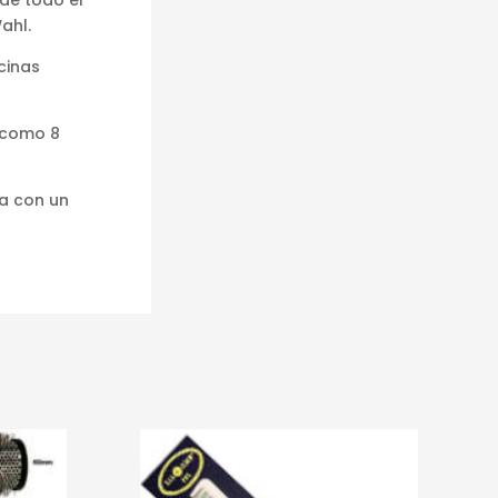
ahl.
cinas
 como 8
ia con un