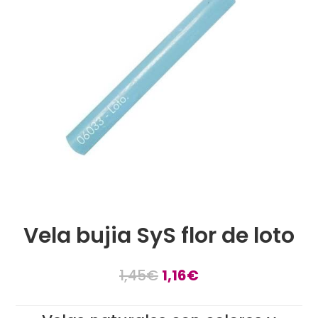
Vela bujia SyS flor de loto
1,45
€
1,16
€