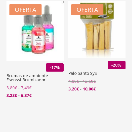
OFERTA
OFERTA
-20%
-17%
Palo Santo SyS
Brumas de ambiente
Esenssi Brumizador
Rango
4,00
€
-
12,50
€
Rango
3,80
€
-
7,49
€
de
Rango
3,20
€
-
10,00
€
de
Rango
3,23
€
-
6,37
€
precios:
de
precios:
de
desde
precios:
desde
precios:
4,00€
desde
3,80€
desde
hasta
3,20€
hasta
3,23€
12,50€
hasta