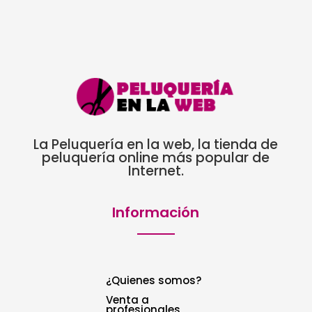
7,49€
hasta
10,00€
6,37€
La Peluquería en la web, la tienda de
peluquería online más popular de
Internet.
Información
¿Quienes somos?
Venta a
profesionales