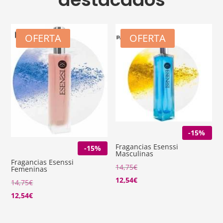
OFERTA
OFERTA
-15%
Fragancias Esenssi
-15%
Masculinas
Fragancias Esenssi
14,75
€
Femeninas
12,54
€
14,75
€
12,54
€