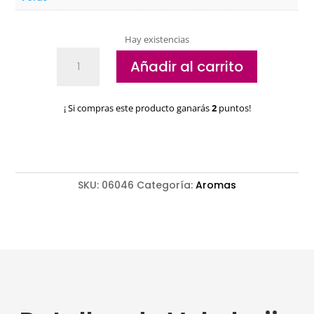
Hay existencias
Vela
Añadir al carrito
bujia
SyS
flor
¡ Si compras este producto ganarás
2
puntos!
de
loto
cantidad
SKU:
06046
Categoría:
Aromas