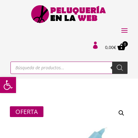
0

0,00
€
Búsqueda
de
productos
Abrir barra de herramientas
OFERTA