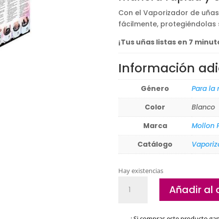
146,00€.
120
Con el Vaporizador de uñas
fácilmente, protegiéndolas 
¡Tus uñas listas en 7 minut
Información adi
Género
Para la
Color
Blanco
Marca
Mollon 
Catálogo
Vaporiz
Hay existencias
Vaporizador
Añadir al 
de
uñas
Mollon
¡ Si compras este producto ga