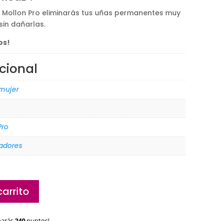
,00€.
 Mollon Pro eliminarás tus uñas permanentes muy
sin dañarlas.
os!
cional
 mujer
Pro
adores
carrito
narás
240
puntos!