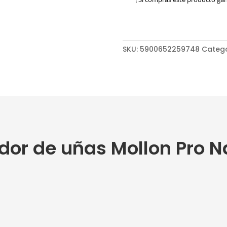
Pro
Nail
Steamer
cantidad
SKU:
5900652259748
Categ
dor de uñas Mollon Pro N