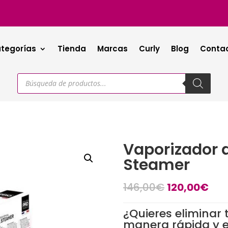
tegorías
Tienda
Marcas
Curly
Blog
Conta
Búsqueda
de
productos
Vaporizador d
Steamer
El
El
146,00
€
120,00
€
precio
pre
original
act
¿Quieres eliminar
era:
es:
manera rápida y e