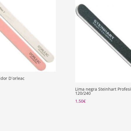
idor D´orleac
Lima negra Steinhart Profes
120/240
1,50
€