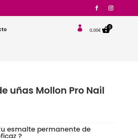
0

cto
0,00
€
e uñas Mollon Pro Nail
cio
ual
 tu esmalte permanente de
ficaz ?