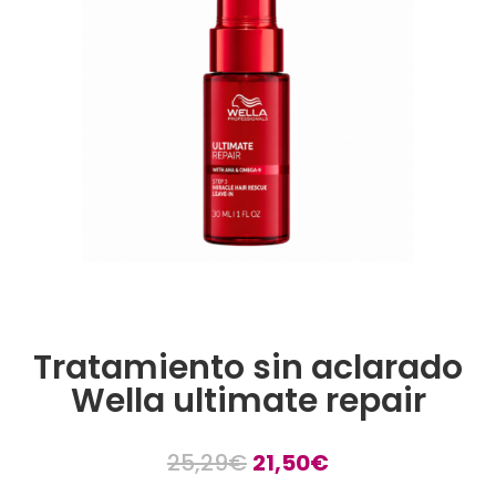
Tratamiento sin aclarado
Wella ultimate repair
El
El
25,29
€
21,50
€
precio
precio