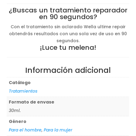
original
actual
¿Buscas un tratamiento reparador
era:
es:
en 90 segundos?
25,29€.
21,50€.
Con el tratamiento sin aclarado Wella ultime repair
obtendrás resultados con una sola vez de uso en 90
segundos.
¡Luce tu melena!
Información adicional
Catálogo
Tratamientos
Formato de envase
30ml.
Género
Para el hombre
,
Para la mujer