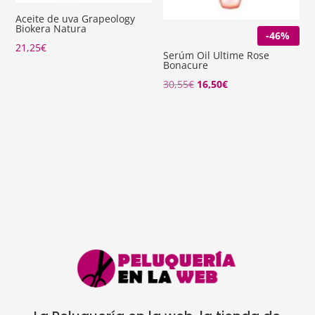
Aceite de uva Grapeology
Biokera Natura
-46%
21,25
€
Serúm Oil Ultime Rose
Bonacure
El
El
30,55
€
16,50
€
precio
precio
original
actual
era:
es:
30,55€.
16,50€.