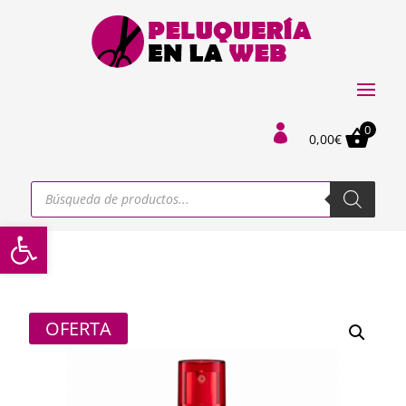
0

0,00
€
Búsqueda
de
productos
Abrir barra de herramientas
OFERTA