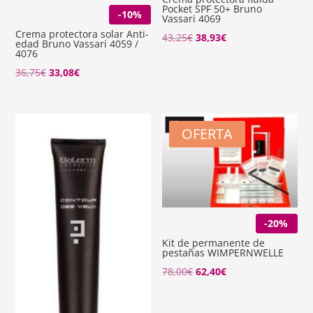
Pocket SPF 50+ Bruno
-10%
Vassari 4069
Crema protectora solar Anti-
El
El
43,25
€
38,93
€
edad Bruno Vassari 4059 /
4076
precio
precio
El
El
36,75
€
33,08
€
original
actual
precio
precio
era:
es:
original
actual
43,25€.
38,93€.
era:
es:
OFERTA
36,75€.
33,08€.
-20%
Kit de permanente de
pestañas WIMPERNWELLE
78,00
€
62,40
€