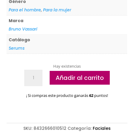
Género
Para el hombre
,
Para la mujer
Marca
Bruno Vassari
Catálogo
Serums
Hay existencias
Tratamiento
Añadir al carrito
facial
Ácido
Glicólico
¡ Si compras este producto ganarás
62
puntos!
Bruno
Vassari
/1051
cantidad
SKU:
8432666010512
Categoría:
Faciales