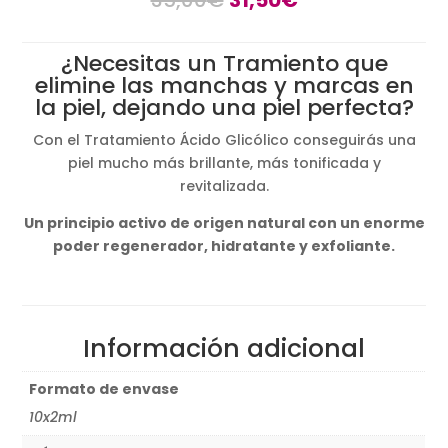
precio
precio
original
actual
¿Necesitas un Tramiento que
era:
es:
elimine las manchas y marcas en
35,00€.
31,50€.
la piel, dejando una piel perfecta?
Con el Tratamiento Ácido Glicólico conseguirás una
piel mucho más brillante, más tonificada y
revitalizada.
Un principio activo de origen natural con un enorme
poder regenerador, hidratante y exfoliante.
Información adicional
Formato de envase
10x2ml