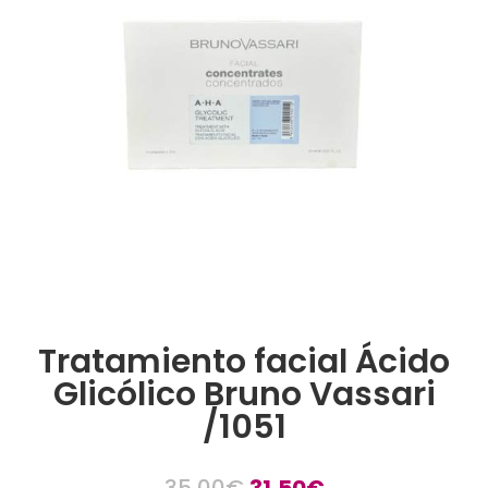
Tratamiento facial Ácido
Glicólico Bruno Vassari
/1051
El
El
35,00
€
31,50
€