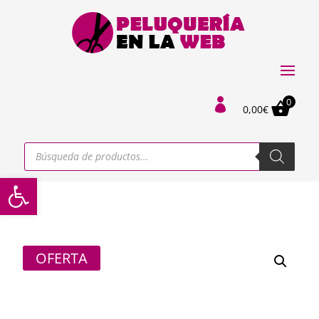
0

0,00
€
Búsqueda
de
productos
Abrir barra de herramientas
OFERTA