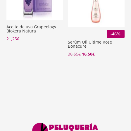
Aceite de uva Grapeology
Biokera Natura
-46%
21,25
€
Serúm Oil Ultime Rose
Bonacure
El
El
30,55
€
16,50
€
precio
precio
original
actual
era:
es:
30,55€.
16,50€.