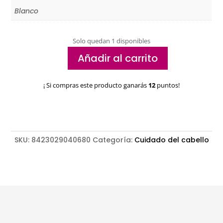
Blanco
Solo quedan 1 disponibles
Añadir al carrito
Toalla
turbante
¡ Si compras este producto ganarás
12
puntos!
Eurostil
con
botón
cantidad
SKU:
8423029040680
Categoría:
Cuidado del cabello