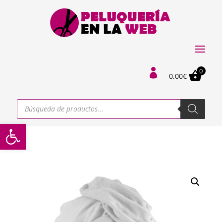
0

0,00
€
Búsqueda
de
productos
Abrir barra de herramientas