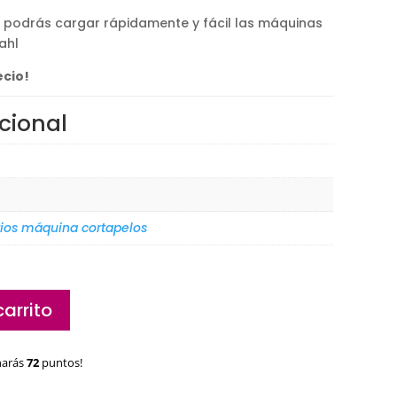
podrás cargar rápidamente y fácil las máquinas
ahl
ecio!
cional
ios máquina cortapelos
carrito
narás
72
puntos!