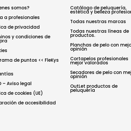
enes somos?
Catálogo de peluquería,
estética y belleza profesio
a a profesionales
Todas nuestras marcas
tica de privacidad
Todas nuestras líneas de
productos.
inos y condiciones de
pra
Planchas de pelo con mejo
opinión
ies
Cortapelos profesionales
rama de puntos << FleKys
mejor valorados
Secadores de pelo con me
antías
opinión
 – Aviso legal
OutLet productos de
peluquería
tica de cookies (UE)
aración de accesibilidad