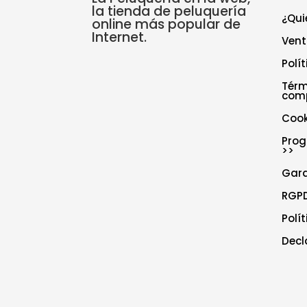
la tienda de peluquería
¿Qui
online más popular de
Internet.
Vent
Polí
Térm
com
Cook
Prog
>>
Gar
RGPD
Polí
Decl