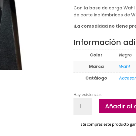
Con la base de carga Wahl 
de corte inalámbricas de W
¡La comodidad no tiene pr
Información adi
Color
Negro
Marca
Wahl
Catálogo
Accesor
Hay existencias
Soporte
Añadir al 
de
carga
Wahl
¡ Si compras este producto ga
para