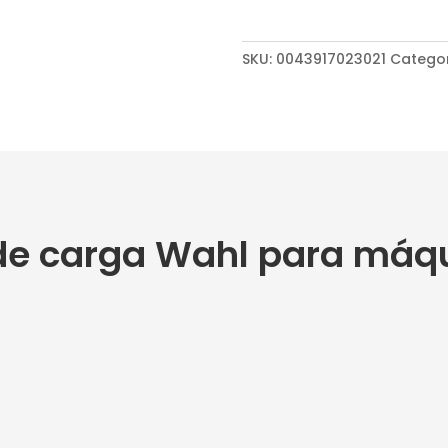
máquina
de
corte
SKU:
0043917023021
Catego
inalámbrica
cantidad
 de carga Wahl para máqu