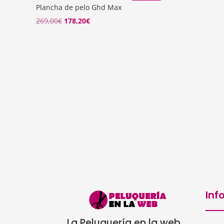
Plancha de pelo Ghd Max
El
El
269,00
€
178,20
€
precio
precio
original
actual
era:
es:
269,00€.
178,20€.
Inf
La Peluquería en la web,