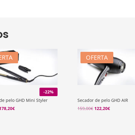
os
ERTA
OFERTA
-22%
de pelo GHD Mini Styler
Secador de pelo GHD AIR
El
El
El
El
178,20
€
159,00
€
122,20
€
precio
precio
precio
precio
original
actual
original
actual
era:
es:
era:
es: