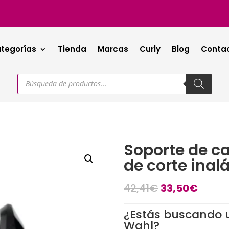
tegorías
Tienda
Marcas
Curly
Blog
Conta
Búsqueda
de
productos
Soporte de c
de corte ina
42,41
€
33,50
€
¿Estás buscando 
Wahl?