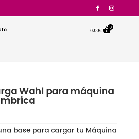
0

cto
0,00
€
arga Wahl para máquina
lámbrica
una base para cargar tu Máquina