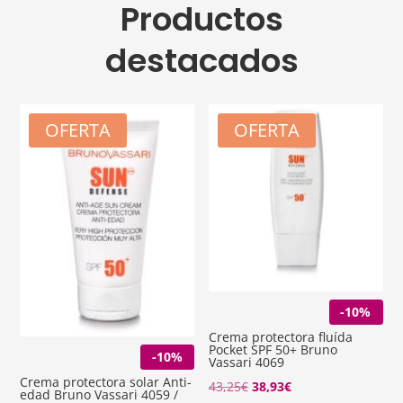
Productos
destacados
OFERTA
OFERTA
-10%
Crema protectora fluída
Pocket SPF 50+ Bruno
-10%
Vassari 4069
Crema protectora solar Anti-
El
El
43,25
€
38,93
€
edad Bruno Vassari 4059 /