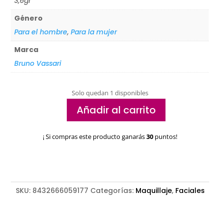
3,6gr
Género
Para el hombre
,
Para la mujer
Marca
Bruno Vassari
Solo quedan 1 disponibles
Añadir al carrito
Sombras
de
¡ Si compras este producto ganarás
30
puntos!
ojos
duo
eyeshadow
Bruno
Vassary
SKU:
8432666059177
Categorías:
Maquillaje
,
Faciales
cantidad