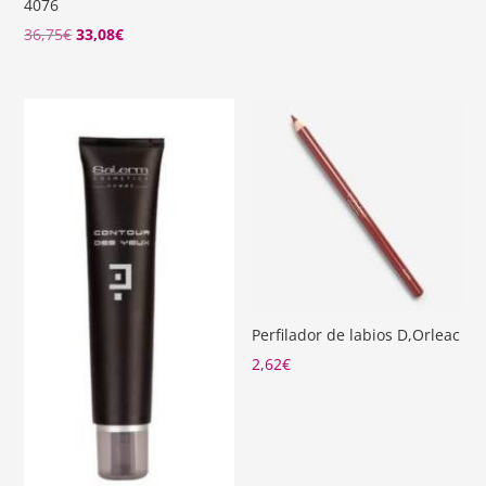
4076
precio
precio
El
El
36,75
€
33,08
€
original
actual
precio
precio
era:
es:
original
actual
43,25€.
38,93€.
era:
es:
36,75€.
33,08€.
Perfilador de labios D,Orleac
2,62
€