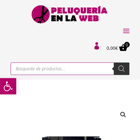
0

0,00
€
Búsqueda
de
productos
Abrir barra de herramientas