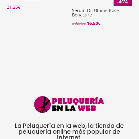
-46%
21,25
€
Serúm Oil Ultime Rose
Bonacure
El
El
30,55
€
16,50
€
precio
precio
original
actual
era:
es:
30,55€.
16,50€.
La Peluquería en la web, la tienda de
peluquería online más popular de
Internet.