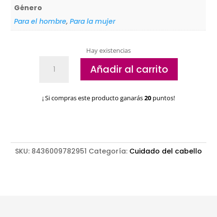
Género
Para el hombre
,
Para la mujer
Hay existencias
Sérum
Añadir al carrito
cabellos
secos
Somnis
¡ Si compras este producto ganarás
20
puntos!
&
Hair
Hydration
cantidad
SKU:
8436009782951
Categoría:
Cuidado del cabello