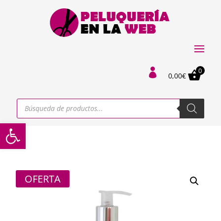
0

0,00
€
Búsqueda
de
productos
Abrir barra de herramientas
OFERTA