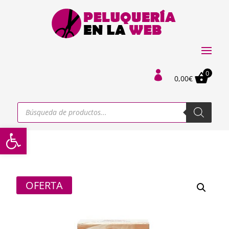
0

0,00
€
Búsqueda
de
productos
Abrir barra de herramientas
OFERTA