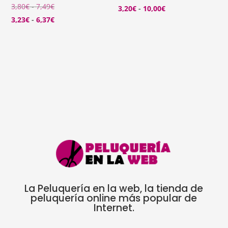
Rango
3,80
€
-
7,49
€
de
Rango
3,20
€
-
10,00
€
de
Rango
3,23
€
-
6,37
€
precios:
de
precios:
de
desde
precios:
desde
precios:
4,00€
desde
3,80€
desde
hasta
3,20€
hasta
3,23€
12,50€
hasta
7,49€
hasta
10,00€
6,37€
La Peluquería en la web, la tienda de
peluquería online más popular de
Internet.