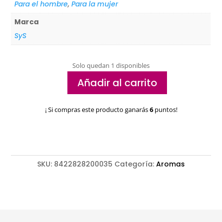
Para el hombre
,
Para la mujer
Marca
SyS
Solo quedan 1 disponibles
Añadir al carrito
Sal
fina
¡ Si compras este producto ganarás
6
puntos!
rosada
del
Himalaya
cantidad
SKU:
8422828200035
Categoría:
Aromas