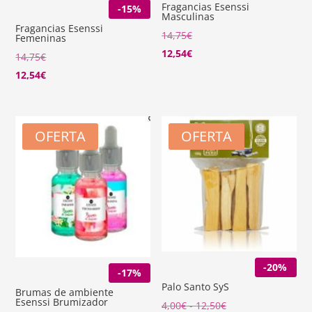
Fragancias Esenssi
-15%
Masculinas
Fragancias Esenssi
14,75
€
Femeninas
12,54
€
14,75
€
12,54
€
OFERTA
OFERTA
-20%
-17%
Palo Santo SyS
Brumas de ambiente
Esenssi Brumizador
Rango
4,00
€
-
12,50
€