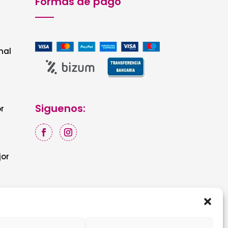
Formas de pago
nal
Siguenos:
r
jor