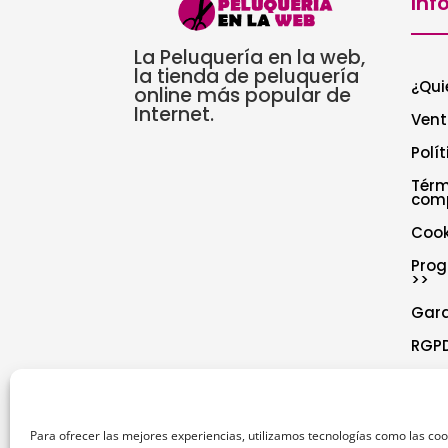
Inf
La Peluquería en la web,
la tienda de peluquería
¿Qui
online más popular de
Internet.
Vent
Polí
Térm
com
Cook
Prog
>>
Gar
RGPD
Polí
Decl
Para ofrecer las mejores experiencias, utilizamos tecnologías como las co