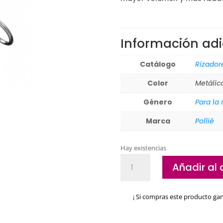
Información adi
Catálogo
Rizador
Color
Metálic
Género
Para la
Marca
Pollié
Hay existencias
Rizador
Añadir al 
de
pestañas
Pollie
¡ Si compras este producto ga
cantidad