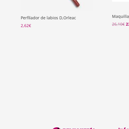
Maquilla
Perfilador de labios D,Orleac
El
26,10
€
2
2,62
€
p
o
e
2