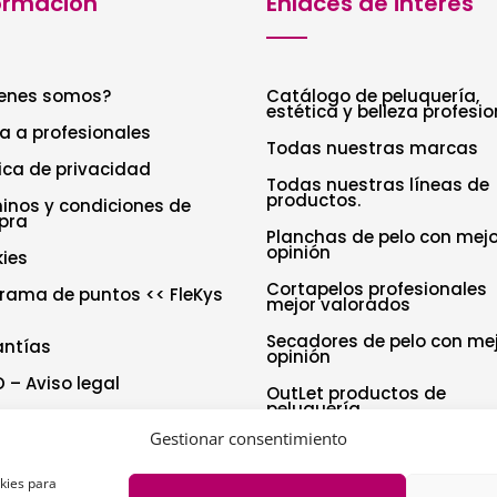
ormación
Enlaces de interés
enes somos?
Catálogo de peluquería,
estética y belleza profesio
a a profesionales
Todas nuestras marcas
tica de privacidad
Todas nuestras líneas de
productos.
inos y condiciones de
pra
Planchas de pelo con mejo
opinión
ies
Cortapelos profesionales
rama de puntos << FleKys
mejor valorados
Secadores de pelo con me
antías
opinión
 – Aviso legal
OutLet productos de
peluquería
tica de cookies (UE)
Gestionar consentimiento
aración de accesibilidad
okies para