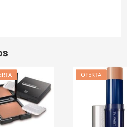
os
ERTA
OFERTA