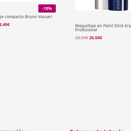
-10%
je compacto Bruno Vassari
El
3,49
€
Maquillaje en Paint Stick Kr
Profesional
recio
precio
El
El
28,50
€
26,50
€
riginal
actual
precio
precio
ra:
es:
original
actual
6,10€.
23,49€.
era:
es:
28,50€.
26,50€.