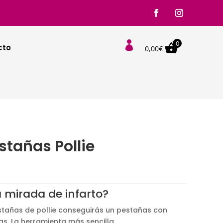
0

cto
0,00
€
stañas Pollie
 mirada de infarto?
estañas de pollie conseguirás un pestañas con
s. La herramienta más sencilla.