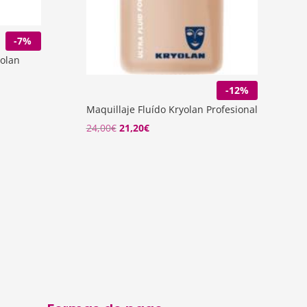
-7%
yolan
-12%
Maquillaje Fluído Kryolan Profesional
El
El
24,00
€
21,20
€
precio
precio
original
actual
era:
es:
24,00€.
21,20€.