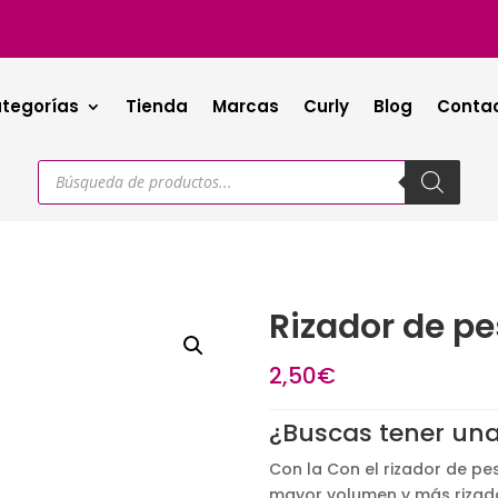
tegorías
Tienda
Marcas
Curly
Blog
Conta
Búsqueda
de
productos
Rizador de pe
2,50
€
¿Buscas tener una
Con la Con el rizador de p
mayor volumen y más rizada