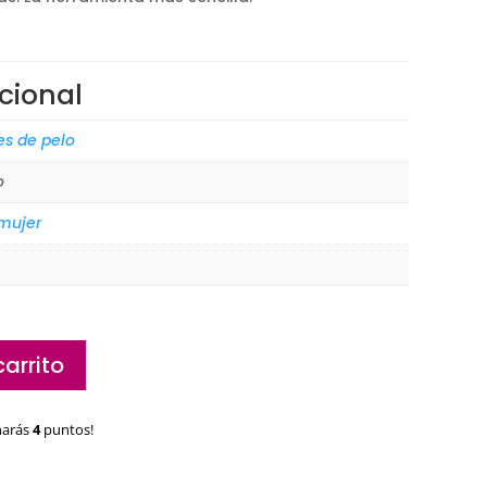
cional
es de pelo
o
 mujer
carrito
narás
4
puntos!