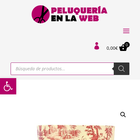
0

0,00
€
Búsqueda
de
productos
Abrir barra de herramientas