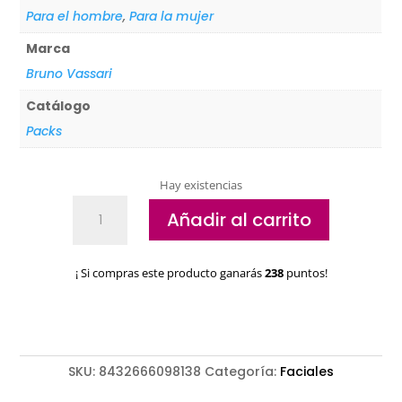
Para el hombre
,
Para la mujer
Marca
Bruno Vassari
Catálogo
Packs
Hay existencias
Pack
Añadir al carrito
Kianty
Experience
Bruno
¡ Si compras este producto ganarás
238
puntos!
Vassari
Vita
Vite
Navidad
2025
SKU:
8432666098138
Categoría:
Faciales
cantidad