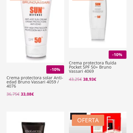
-10%
Crema protectora fluída
Pocket SPF 50+ Bruno
-10%
Vassari 4069
Crema protectora solar Anti-
El
El
43,25
€
38,93
€
edad Bruno Vassari 4059 /
4076
precio
precio
El
El
36,75
€
33,08
€
original
actual
precio
precio
era:
es:
original
actual
43,25€.
38,93€.
era:
es:
OFERTA
36,75€.
33,08€.