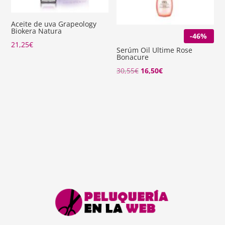
Aceite de uva Grapeology
Biokera Natura
-46%
21,25
€
Serúm Oil Ultime Rose
Bonacure
El
El
30,55
€
16,50
€
precio
precio
original
actual
era:
es:
30,55€.
16,50€.