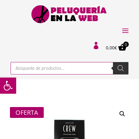
0

0,00
€
Búsqueda
de
productos
Abrir barra de herramientas
OFERTA