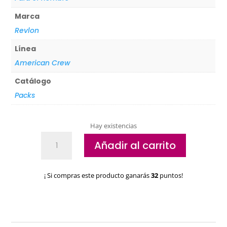
Marca
Revlon
Línea
American Crew
Catálogo
Packs
Hay existencias
Pack
Añadir al carrito
Daily
Duo
Shampoo
¡ Si compras este producto ganarás
32
puntos!
+
Fiber
American
Crew