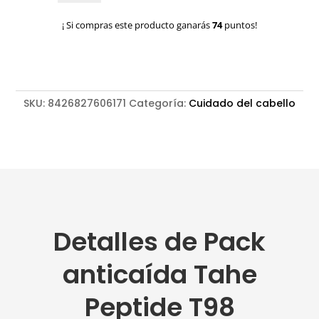
Tahe
Peptide
¡ Si compras este producto ganarás
74
puntos!
T98
cantidad
SKU:
8426827606171
Categoría:
Cuidado del cabello
Detalles de Pack
anticaída Tahe
Peptide T98