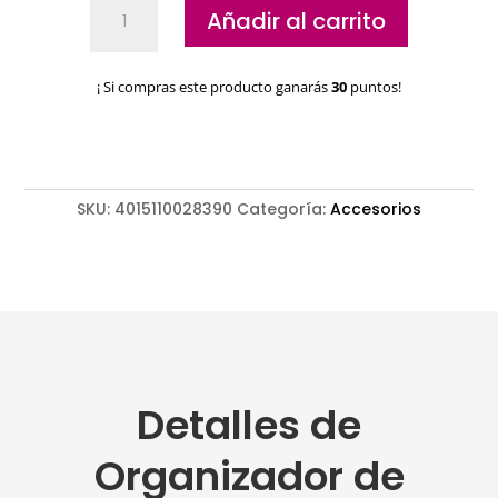
Organizador
Añadir al carrito
de
peines
magnéticos
¡ Si compras este producto ganarás
30
puntos!
Moser
cantidad
SKU:
4015110028390
Categoría:
Accesorios
Detalles de
Organizador de