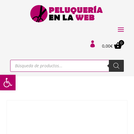
0

0,00
€
Búsqueda
de
productos
Abrir barra de herramientas