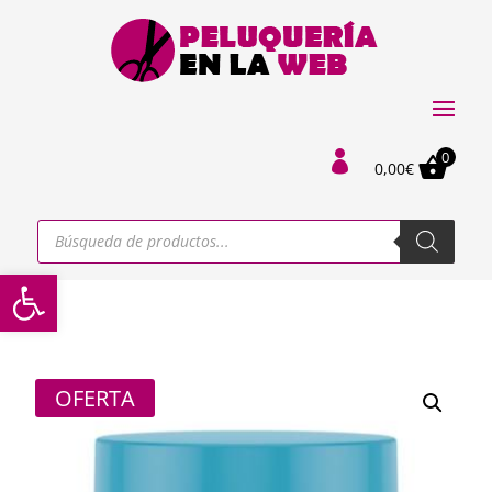
0

0,00
€
Búsqueda
de
productos
Abrir barra de herramientas
OFERTA