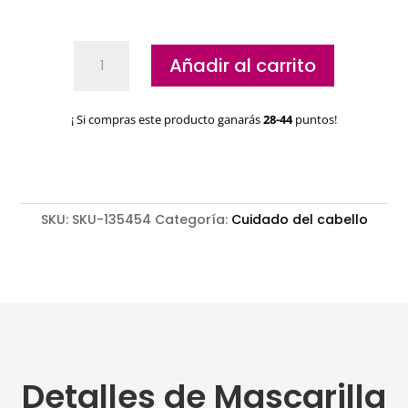
Mascarilla
Añadir al carrito
Hidratante
BC
Schwarzkopf
¡ Si compras este producto ganarás
28-44
puntos!
Moisture
Kick
Clean
Performance
cantidad
SKU:
SKU-135454
Categoría:
Cuidado del cabello
Detalles de Mascarilla