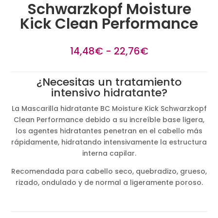
Schwarzkopf Moisture
Kick Clean Performance
Rango
14,48
€
-
22,76
€
de
precios:
¿Necesitas un tratamiento
desde
intensivo hidratante?
14,48€
hasta
La Mascarilla hidratante BC Moisture Kick Schwarzkopf
22,76€
Clean Performance debido a su increíble base ligera,
los agentes hidratantes penetran en el cabello más
rápidamente, hidratando intensivamente la estructura
interna capilar.
Recomendada para cabello seco, quebradizo, grueso,
rizado, ondulado y de normal a ligeramente poroso.