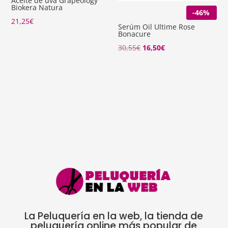
Aceite de uva Grapeology
Biokera Natura
-46%
21,25
€
Serúm Oil Ultime Rose
Bonacure
El
El
30,55
€
16,50
€
precio
precio
original
actual
era:
es:
30,55€.
16,50€.
La Peluquería en la web, la tienda de
peluquería online más popular de