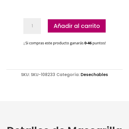
Mascarilla
Añadir al carrito
FFP2
homologada
NR
¡ Si compras este producto ganarás
0-46
puntos!
CE
cantidad
SKU:
SKU-108233
Categoría:
Desechables