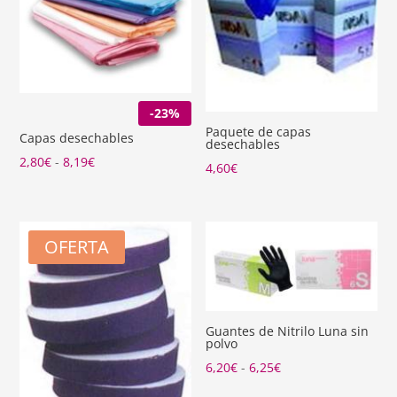
-23%
Paquete de capas
Capas desechables
desechables
Rango
2,80
€
-
8,19
€
4,60
€
de
precios:
desde
OFERTA
2,80€
hasta
8,19€
Guantes de Nitrilo Luna sin
polvo
Rango
6,20
€
-
6,25
€
de