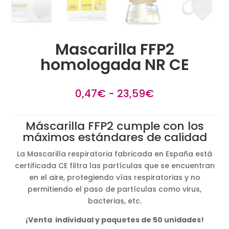
Mascarilla FFP2
homologada NR CE
Rango
0,47
€
-
23,59
€
de
precios:
Máscarilla FFP2 cumple con los
desde
máximos estándares de calidad
0,47€
hasta
La Mascarilla respiratoria fabricada en España está
23,59€
certificada CE filtra las partículas que se encuentran
en el aire, protegiendo vías respiratorias y no
permitiendo el paso de partículas como virus,
bacterias, etc.
¡Venta individual y paquetes de 50 unidades!