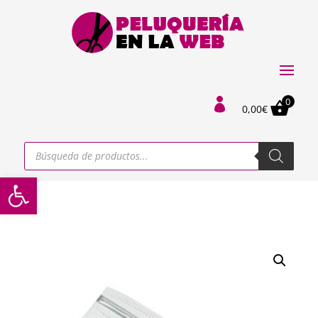
0

0,00
€
Búsqueda
de
productos
Abrir barra de herramientas