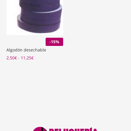
precios:
desde
6,20€
hasta
6,25€
-15%
Algodón desechable
Rango
2,50
€
-
11,25
€
de
precios:
desde
2,50€
hasta
11,25€