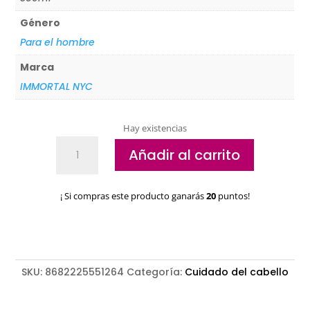
Género
Para el hombre
Marca
IMMORTAL NYC
Hay existencias
Leave-
Añadir al carrito
in
Spray
para
¡ Si compras este producto ganarás
20
puntos!
cabello
y
barba
Immortal
Mystic
SKU:
8682225551264
Categoría:
Cuidado del cabello
River
cantidad