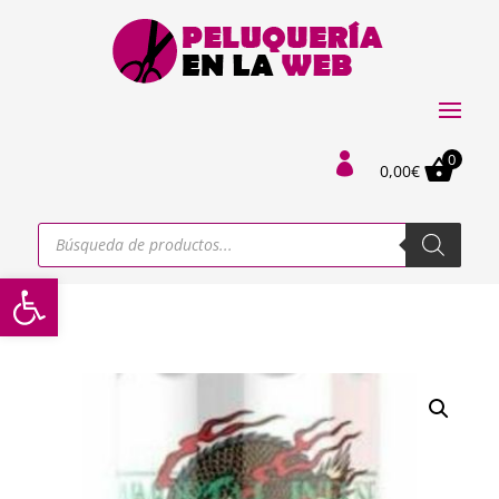
0

0,00
€
Búsqueda
de
productos
Abrir barra de herramientas