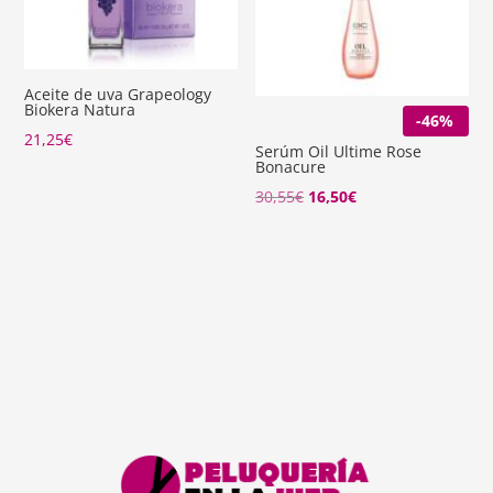
Aceite de uva Grapeology
Biokera Natura
-46%
21,25
€
Serúm Oil Ultime Rose
Bonacure
El
El
30,55
€
16,50
€
precio
precio
original
actual
era:
es:
30,55€.
16,50€.