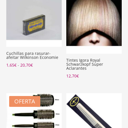
Cuchillas para rasurar-
afeitar Wilkinson Economie
Tintes Igora Royal
Schwarzkopf Super
Rango
1,65
€
-
20,70
€
Aclarantes
de
12,70
€
precios:
desde
1,65€
OFERTA
hasta
20,70€