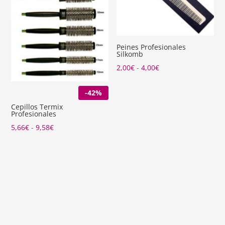
Peines Profesionales
Silkomb
Rango
2,00
€
-
4,00
€
de
-42%
precios:
desde
Cepillos Termix
Profesionales
2,00€
Rango
5,66
€
-
9,58
€
hasta
de
4,00€
precios:
desde
5,66€
hasta
9,58€