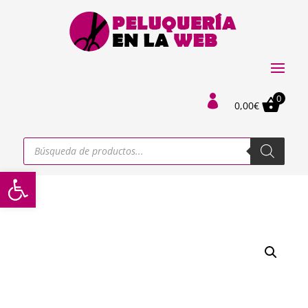
0

0,00
€
Búsqueda
de
productos
Abrir barra de herramientas