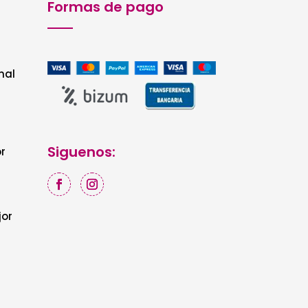
Formas de pago
nal
Siguenos:
r
jor