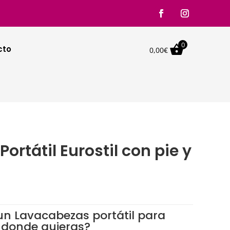
0

cto
0,00
€
ortátil Eurostil con pie y
n Lavacabezas portátil para
 donde quieras?