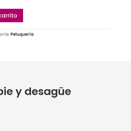
carrito
oría:
Peluquería
 pie y desagüe