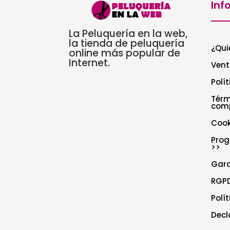
Inf
La Peluquería en la web,
la tienda de peluquería
¿Qui
online más popular de
Internet.
Vent
Polí
Térm
com
Cook
Prog
>>
Gar
RGPD
Polí
Decl