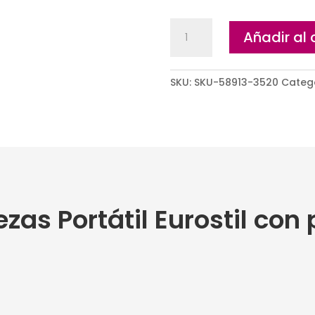
Lavacabezas
Añadir al 
Portátil
Eurostil
con
SKU:
SKU-58913-3520
Categ
pie
y
desagüe
cantidad
zas Portátil Eurostil con