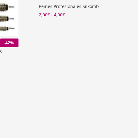
Peines Profesionales Silkomb
Rango
2,00
€
-
4,00
€
de
precios:
desde
-42%
2,00€
s
hasta
4,00€