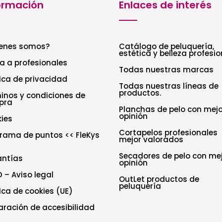
ormación
Enlaces de interés
enes somos?
Catálogo de peluquería,
estética y belleza profesio
a a profesionales
Todas nuestras marcas
tica de privacidad
Todas nuestras líneas de
productos.
inos y condiciones de
pra
Planchas de pelo con mejo
opinión
ies
Cortapelos profesionales
rama de puntos << FleKys
mejor valorados
Secadores de pelo con me
antías
opinión
 – Aviso legal
OutLet productos de
peluquería
tica de cookies (UE)
aración de accesibilidad