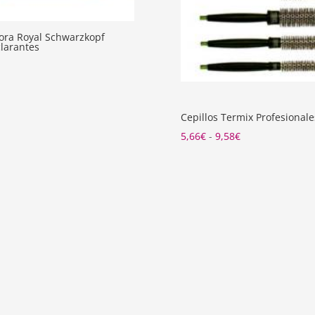
gora Royal Schwarzkopf
larantes
Cepillos Termix Profesionale
Rango
5,66
€
-
9,58
€
de
precios:
desde
5,66€
hasta
9,58€