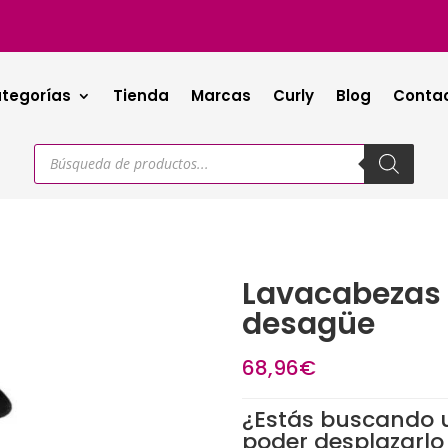
tegorías
Tienda
Marcas
Curly
Blog
Conta
Búsqueda
de
productos
Lavacabezas P
desagüe
68,96
€
¿Estás buscando u
poder desplazarlo