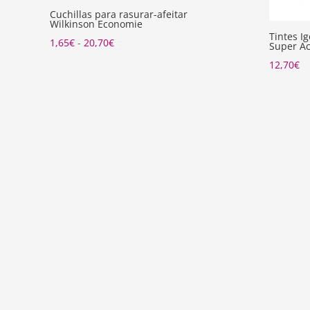
Cuchillas para rasurar-afeitar
Wilkinson Economie
Tintes I
Rango
1,65
€
-
20,70
€
Super Ac
de
12,70
€
precios:
desde
1,65€
hasta
20,70€