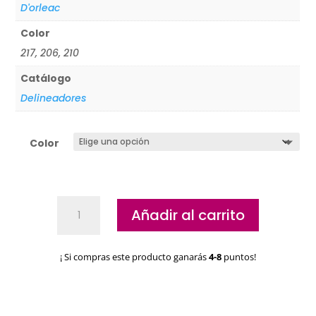
D'orleac
Color
217, 206, 210
Catálogo
Delineadores
Color
Lápiz
Añadir al carrito
de
ojos
Khöl
¡ Si compras este producto ganarás
4-8
puntos!
D
´Orleac
cantidad