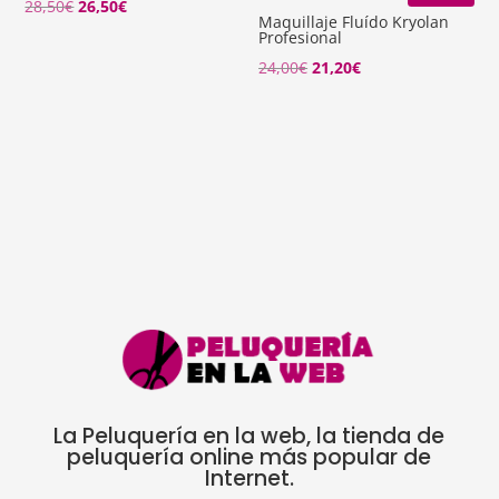
El
El
28,50
€
26,50
€
Maquillaje Fluído Kryolan
precio
precio
Profesional
original
actual
El
El
24,00
€
21,20
€
era:
es:
precio
precio
28,50€.
26,50€.
original
actual
era:
es:
24,00€.
21,20€.
La Peluquería en la web, la tienda de
peluquería online más popular de
Internet.