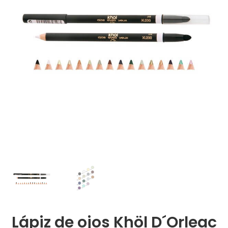
Lápiz de ojos Khöl D´Orleac