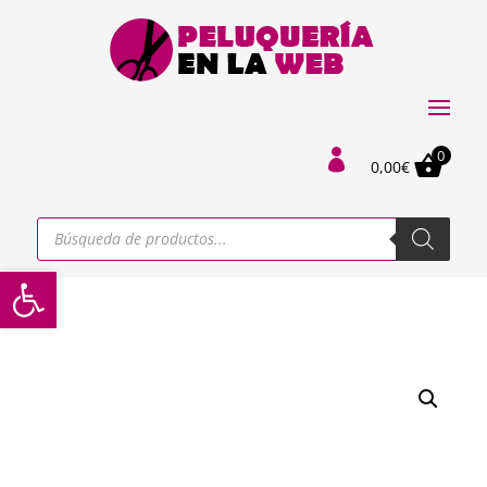
0

0,00
€
Búsqueda
de
productos
Abrir barra de herramientas