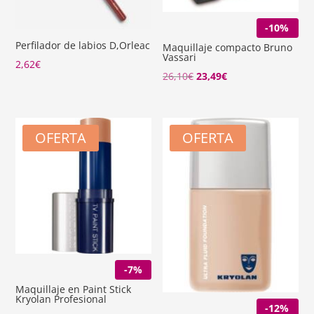
-10%
Perfilador de labios D,Orleac
Maquillaje compacto Bruno
Vassari
2,62
€
El
El
26,10
€
23,49
€
precio
precio
original
actual
era:
es:
OFERTA
OFERTA
26,10€.
23,49€.
-7%
Maquillaje en Paint Stick
Kryolan Profesional
-12%