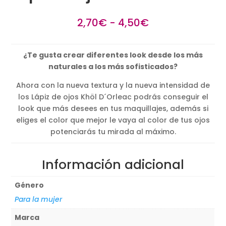
Rango
2,70
€
-
4,50
€
de
precios:
¿Te gusta crear diferentes look desde los más
desde
naturales a los más sofisticados?
2,70€
hasta
Ahora con la nueva textura y la nueva intensidad de
4,50€
los Lápiz de ojos Khöl D´Orleac podrás conseguir el
look que más desees en tus maquillajes, además si
eliges el color que mejor le vaya al color de tus ojos
potenciarás tu mirada al máximo.
Información adicional
Género
Para la mujer
Marca