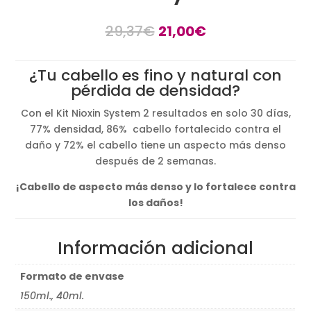
El
El
29,37
€
21,00
€
precio
precio
original
actual
¿Tu cabello es fino y natural con
era:
es:
pérdida de densidad?
29,37€.
21,00€.
Con el Kit Nioxin System 2 resultados en solo 30 días,
77% densidad, 86% cabello fortalecido contra el
daño y 72% el cabello tiene un aspecto más denso
después de 2 semanas.
¡Cabello de aspecto más denso y lo fortalece contra
los daños!
Información adicional
Formato de envase
150ml., 40ml.