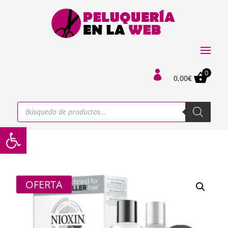
0

0,00
€
Búsqueda
de
productos
Abrir barra de herramientas
OFERTA