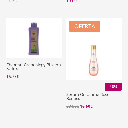
21,25
€
19,60
€
OFERTA
Champú Grapeology Biokera
Natura
16,75
€
-46%
Serúm Oil Ultime Rose
Bonacure
El
El
30,55
€
16,50
€
precio
precio
original
actual