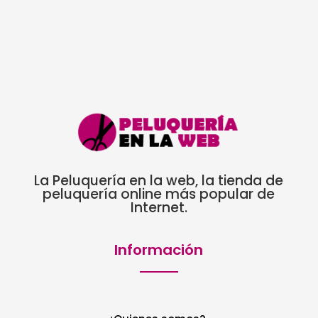
era:
es:
30,55€.
16,50€.
La Peluquería en la web, la tienda de
peluquería online más popular de
Internet.
Información