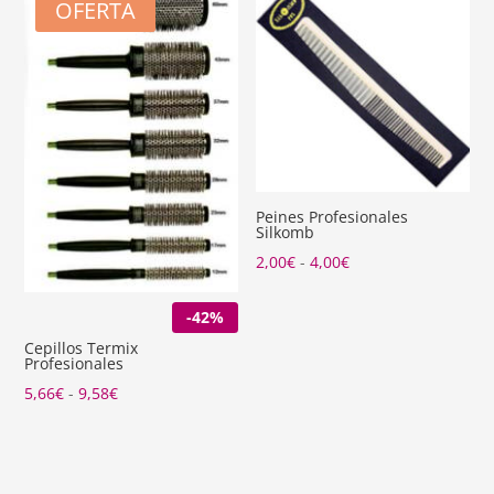
OFERTA
hasta
20,70€
Peines Profesionales
Silkomb
Rango
2,00
€
-
4,00
€
de
-42%
precios:
desde
Cepillos Termix
Profesionales
2,00€
Rango
5,66
€
-
9,58
€
hasta
de
4,00€
precios:
desde