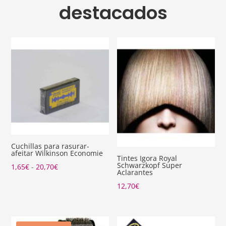
destacados
Cuchillas para rasurar-
afeitar Wilkinson Economie
Tintes Igora Royal
Schwarzkopf Super
Rango
1,65
€
-
20,70
€
Aclarantes
de
12,70
€
precios:
desde
1,65€