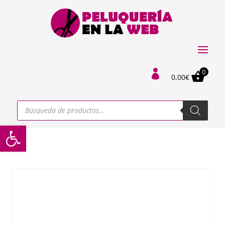
0

0,00
€
Búsqueda
de
productos
Abrir barra de herramientas