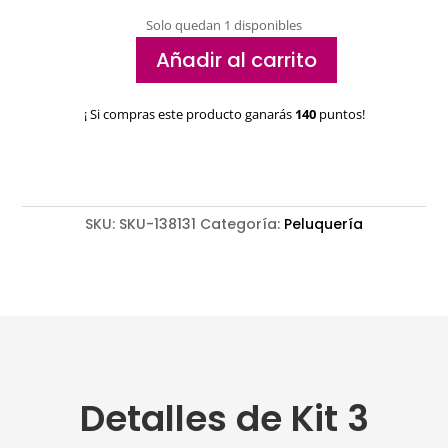
Solo quedan 1 disponibles
Añadir al carrito
Kit
3
¡ Si compras este producto ganarás
140
puntos!
cepillos
térmicos
planos
Wollow
cantidad
SKU:
SKU-138131
Categoría:
Peluquería
Detalles de Kit 3