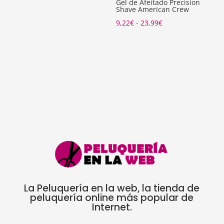
Gel de Afeitado Precision
Shave American Crew
desde
precios:
Rango
9,22
€
-
23,99
€
4,00€
desde
de
hasta
3,40€
precios:
5,39€
hasta
desde
4,58€
9,22€
hasta
23,99€
La Peluquería en la web, la tienda de
peluquería online más popular de
Internet.