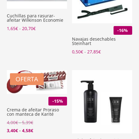
Cuchillas para rasurar-
afeitar Wilkinson Economie
Rango
1,65
€
-
20,70
€
-16%
de
Navajas desechables
Steinhart
precios:
Rango
0,50
€
-
27,85
€
desde
de
1,65€
precios:
hasta
desde
20,70€
OFERTA
0,50€
hasta
27,85€
-15%
Crema de afeitar Proraso
con manteca de Karité
Rango
4,00
€
-
5,39
€
de
Rango
3,40
€
-
4,58
€
precios:
de