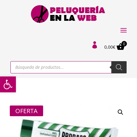
0

0,00
€
Búsqueda
de
productos
Abrir barra de herramientas
OFERTA